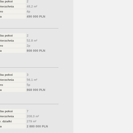
zba pokoi
2
ierzchnia
48,2 m²
ro
4p
a
490 000 PLN
zba pokoi
2
ierzchnia
52,8 m²
ro
2p
a
808 000 PLN
zba pokoi
3
ierzchnia
56,1 m²
ro
5p
a
868 000 PLN
zba pokoi
7
ierzchnia
208,0 m²
. działki
279 m²
a
2 880 000 PLN