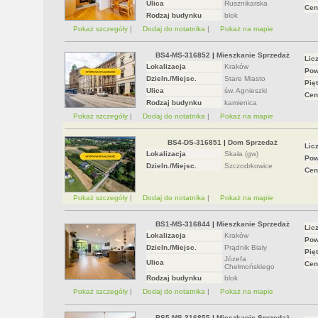
Ulica
Rusznikarska
Cen
Rodzaj budynku
blok
Pokaż szczegóły
|
Dodaj do notatnika
|
Pokaż na mapie
BS4-MS-316852
|
Mieszkanie Sprzedaż
Lic
Lokalizacja
Kraków
Pow
Dzieln./Miejsc.
Stare Miasto
Pięt
Ulica
św. Agnieszki
Cen
Rodzaj budynku
kamienica
Pokaż szczegóły
|
Dodaj do notatnika
|
Pokaż na mapie
BS4-DS-316851
|
Dom Sprzedaż
Lic
Lokalizacja
Skała (gw)
Pow
Dzieln./Miejsc.
Szczodrkowice
Cen
Pokaż szczegóły
|
Dodaj do notatnika
|
Pokaż na mapie
BS1-MS-316844
|
Mieszkanie Sprzedaż
Lic
Lokalizacja
Kraków
Pow
Dzieln./Miejsc.
Prądnik Biały
Pięt
Józefa
Ulica
Cen
Chełmońskiego
Rodzaj budynku
blok
Pokaż szczegóły
|
Dodaj do notatnika
|
Pokaż na mapie
BS5-MS-316855
|
Mieszkanie Sprzedaż