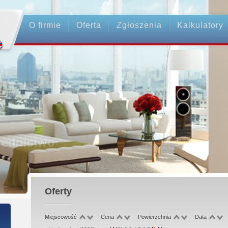
O firmie
Oferta
Zgłoszenia
Kalkulatory
alne Pośrednictwo
ństwo Transakcji - Ubezpieczenie OC
owani Pośrednicy
Oferty
 Zwrotu Zadatku
Miejscowość
Cena
Powierzchnia
Data