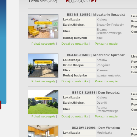
Liczba ofert (
2822
)
[1],
2,
3,
4,
5,
6,
7
Przedwstępna Umowa Notarialna
BS3-MS-316892
|
Mieszkanie Sprzedaż
Lic
Lokalizacja
Kraków
Pow
Dzieln./Miejsc.
Bieżanów-Prokocim
Pięt
Erazma
Ulica
Cen
Jerzmanowskiego
Rodzaj budynku
blok
Pokaż szczegóły
|
Dodaj do notatnika
|
Pokaż na mapie
BS3-MS-316899
|
Mieszkanie Sprzedaż
Lic
Lokalizacja
Kraków
Pow
Dzieln./Miejsc.
Podgórze
Pięt
Ulica
Przewóz
Cen
Rodzaj budynku
apartamentowiec
Pokaż szczegóły
|
Dodaj do notatnika
|
Pokaż na mapie
BS4-DS-316893
|
Dom Sprzedaż
Lic
Lokalizacja
Kraków
Pow
Dzieln./Miejsc.
Dębniki
Pow
Adama
Ulica
Cen
Prażmowskiego
Pokaż szczegóły
|
Dodaj do notatnika
|
Pokaż na mapie
BS2-DW-316906
|
Dom Wynajem
Lic
Lokalizacja
Modlniczka
Pow