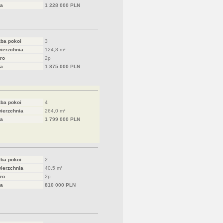
a
1 228 000 PLN
zba pokoi
3
ierzchnia
124,8 m²
ro
2p
a
1 875 000 PLN
zba pokoi
4
ierzchnia
264,0 m²
a
1 799 000 PLN
zba pokoi
2
ierzchnia
40,5 m²
ro
2p
a
810 000 PLN