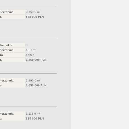
ierzchnia
2 153,0 m²
a
578 000 PLN
zba pokoi
3
ierzchnia
63,7 m²
ro
parter
a
1 269 000 PLN
ierzchnia
1 290,0 m²
a
1 050 000 PLN
ierzchnia
1 118,0 m²
a
315 000 PLN