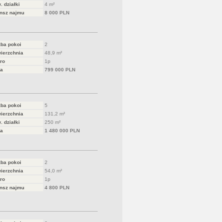
. działki
4 m²
nsz najmu
8 000 PLN
zba pokoi
2
ierzchnia
48,9 m²
ro
1p
a
799 000 PLN
zba pokoi
5
ierzchnia
131,2 m²
. działki
250 m²
a
1 480 000 PLN
zba pokoi
2
ierzchnia
54,0 m²
ro
1p
nsz najmu
4 800 PLN