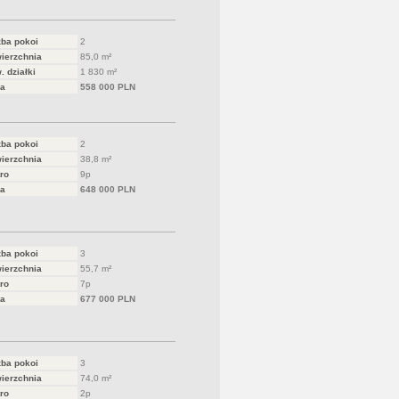
zba pokoi
2
ierzchnia
85,0 m²
. działki
1 830 m²
a
558 000 PLN
zba pokoi
2
ierzchnia
38,8 m²
ro
9p
a
648 000 PLN
zba pokoi
3
ierzchnia
55,7 m²
ro
7p
a
677 000 PLN
zba pokoi
3
ierzchnia
74,0 m²
ro
2p