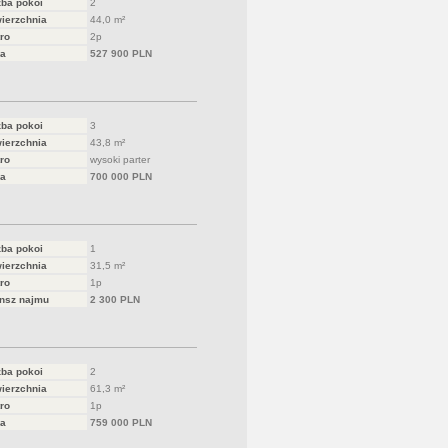
zba pokoi
2
ierzchnia
44,0 m²
ro
2p
a
527 900 PLN
zba pokoi
3
ierzchnia
43,8 m²
ro
wysoki parter
a
700 000 PLN
zba pokoi
1
ierzchnia
31,5 m²
ro
1p
nsz najmu
2 300 PLN
zba pokoi
2
ierzchnia
61,3 m²
ro
1p
a
759 000 PLN