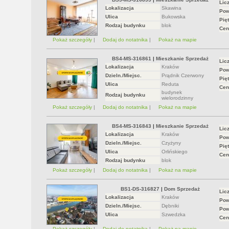
Lic
Lokalizacja
Skawina
Pow
Ulica
Bukowska
Pięt
Rodzaj budynku
blok
Cen
Pokaż szczegóły
|
Dodaj do notatnika
|
Pokaż na mapie
BS4-MS-316861
|
Mieszkanie Sprzedaż
Lic
Lokalizacja
Kraków
Pow
Dzieln./Miejsc.
Prądnik Czerwony
Pięt
Ulica
Reduta
Cen
budynek
Rodzaj budynku
wielorodzinny
Pokaż szczegóły
|
Dodaj do notatnika
|
Pokaż na mapie
BS4-MS-316843
|
Mieszkanie Sprzedaż
Lic
Lokalizacja
Kraków
Pow
Dzieln./Miejsc.
Czyżyny
Pięt
Ulica
Orlińskiego
Cen
Rodzaj budynku
blok
Pokaż szczegóły
|
Dodaj do notatnika
|
Pokaż na mapie
BS1-DS-316827
|
Dom Sprzedaż
Lic
Lokalizacja
Kraków
Pow
Dzieln./Miejsc.
Dębniki
Pow
Ulica
Szwedzka
Cen
Pokaż szczegóły
|
Dodaj do notatnika
|
Pokaż na mapie