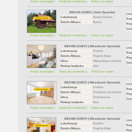
Pokaż szczegóły
|
Dodaj do notatnika
|
Pokaż na mapie
BS5-DS-316891
|
Dom Sprzedaż
Lic
Lokalizacja
Bystra-Sidzina
Pow
Dzieln./Miejsc.
Bystra
Pow
Cen
Pokaż szczegóły
|
Dodaj do notatnika
|
Pokaż na mapie
BS4-MS-316873
|
Mieszkanie Sprzedaż
Lic
Lokalizacja
Kraków
Pow
Dzieln./Miejsc.
Prądnik Biały
Pięt
Ulica
Władysława Łokietka
Cen
Rodzaj budynku
blok
Pokaż szczegóły
|
Dodaj do notatnika
|
Pokaż na mapie
BS5-MS-316872
|
Mieszkanie Sprzedaż
Lic
Lokalizacja
Kraków
Pow
Dzieln./Miejsc.
Podgórze Duchackie
Pięt
Ulica
Podedworze
Cen
Rodzaj budynku
blok
Pokaż szczegóły
|
Dodaj do notatnika
|
Pokaż na mapie
BS4-MS-316870
|
Mieszkanie Sprzedaż
Lic
Lokalizacja
Kraków
Pow
Dzieln./Miejsc.
Prądnik Biały
Pięt