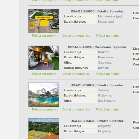
BS4-GS-316830
|
Działka Sprzedaż
Pow
Lokalizacja
Michałowice (gw)
Cen
Dzieln./Miejsc.
Książniczki
Pokaż szczegóły
|
Dodaj do notatnika
|
Pokaż na mapie
BS2-MS-316825
|
Mieszkanie Sprzedaż
Lic
Lokalizacja
Kraków
Pow
Dzieln./Miejsc.
Bronowice
Pięt
Ulica
Ojcowska
Cen
Rodzaj budynku
bliźniak
Pokaż szczegóły
|
Dodaj do notatnika
|
Pokaż na mapie
BS4-GS-316842
|
Działka Sprzedaż
Pow
Lokalizacja
Zielonki
Cen
Dzieln./Miejsc.
Grębynice
Ulica
Św. Floriana
Pokaż szczegóły
|
Dodaj do notatnika
|
Pokaż na mapie
BS4-GS-316831
|
Działka Sprzedaż
Pow
Lokalizacja
Mogilany
Cen
Dzieln./Miejsc.
Mogilany