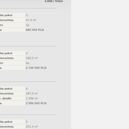
Lista
|
Mapa
zba pokoi
3
ierzchnia
47,4 m²
ro
3p
a
685 000 PLN
zba pokoi
4
ierzchnia
180,0 m²
ro
4p
a
2 700 000 PLN
zba pokoi
6
ierzchnia
297,0 m²
. działki
1 069 m²
a
2 500 000 PLN
zba pokoi
5
ierzchnia
251,4 m²