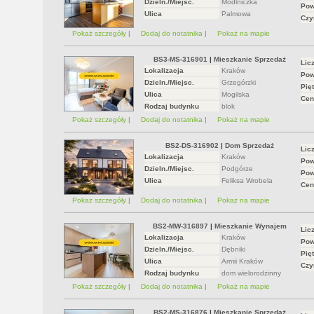
Dzieln./Miejsc.
Modlniczka
Pow
Ulica
Palmowa
Czy
Pokaż szczegóły
|
Dodaj do notatnika
|
Pokaż na mapie
BS3-MS-316901
|
Mieszkanie Sprzedaż
Lic
Lokalizacja
Kraków
Pow
Dzieln./Miejsc.
Grzegórzki
Pięt
Ulica
Mogilska
Cen
Rodzaj budynku
blok
Pokaż szczegóły
|
Dodaj do notatnika
|
Pokaż na mapie
BS2-DS-316902
|
Dom Sprzedaż
Lic
Lokalizacja
Kraków
Pow
Dzieln./Miejsc.
Podgórze
Pow
Ulica
Feliksa Wrobela
Cen
Pokaż szczegóły
|
Dodaj do notatnika
|
Pokaż na mapie
BS2-MW-316897
|
Mieszkanie Wynajem
Lic
Lokalizacja
Kraków
Pow
Dzieln./Miejsc.
Dębniki
Pięt
Ulica
Armii Kraków
Czy
Rodzaj budynku
dom wielorodzinny
Pokaż szczegóły
|
Dodaj do notatnika
|
Pokaż na mapie
BS2-MS-316876
|
Mieszkanie Sprzedaż