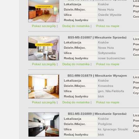
Lic
Lokalizacja
Kraków
Pow
Dzieln./Miejsc.
Nowa Huta
Pięt
Ulica
Osiedle Wysokie
Cen
Rodzaj budynku
blok
Pokaż szczegóły
|
Dodaj do notatnika
|
Pokaż na mapie
BS5-MS-316887
|
Mieszkanie Sprzedaż
Lic
Lokalizacja
Kraków
Pow
Dzieln./Miejsc.
Nowa Huta
Pięt
Ulica
Sołtysowska
Cen
Rodzaj budynku
nowe budownictwo
Pokaż szczegóły
|
Dodaj do notatnika
|
Pokaż na mapie
BS1-MW-316879
|
Mieszkanie Wynajem
Lic
Lokalizacja
Kraków
Pow
Dzieln./Miejsc.
Krowodrza
Pięt
Ulica
gen. Nila-Fieldorfa
Czy
Rodzaj budynku
blok
Pokaż szczegóły
|
Dodaj do notatnika
|
Pokaż na mapie
BS1-MS-316889
|
Mieszkanie Sprzedaż
Lic
Lokalizacja
Kraków
Pow
Dzieln./Miejsc.
Podgórze
Pięt
Ulica
ks. Ignacego Stoszki
Cen
Rodzaj budynku
blok