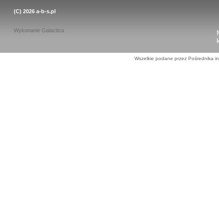
(C) 2026
a-b-s.pl
Wykonanie
Galactica
Wszelkie podane przez Pośrednika in