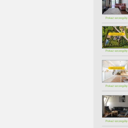
Pokaż szczegół
Pokaż szczegół
Pokaż szczegół
Pokaż szczegół