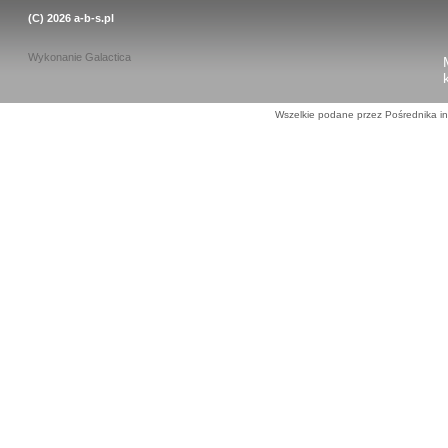
(C) 2026
a-b-s.pl
Wykonanie
Galactica
Wszelkie podane przez Pośrednika in