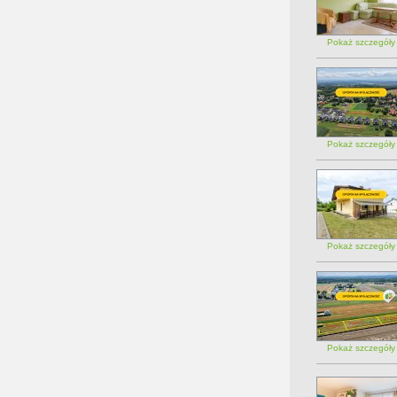
Pokaż szczegół
Pokaż szczegół
Pokaż szczegół
Pokaż szczegół