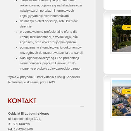
reklamowana, pojawia się na kilkudziesięciu
największych portalach internetowych
zajmujących się nieruchomościami,
do naszych ofert docierają setki klientów
dziennie,
przygotowujemy profesjonalne oferty dla
każdej nieruchomości, z wysokiej jakości
zdjęciami, oraz wyczerpującym opisem,
pomagamy w skompletowaniu dokumentów
niezbędnych do przeprowadzenia transakcji
Nasi Agenci towarzyszą Ci od prezentacji
nieruchomości, poprzez Umowę, aż do
momentu protokołu zdawczo-odbiorczego.
*tylko w przypadku, korzystania z usług Kancelarii
Notarialnej wskazanej przez ABS
Oddział III Lubomirskiego:
ul. Lubomirskiego 39/1,
31-509 Kraków
tel:
12 429-11-00