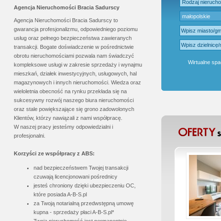
Agencja Nieruchomości Bracia Sadurscy
Agencja Nieruchomości Bracia Sadurscy to
gwarancja profesjonalizmu, odpowiedniego poziomu
usług oraz pełnego bezpieczeństwa zawieranych
transakcji. Bogate doświadczenie w pośrednictwie
obrotu nieruchomościami pozwala nam świadczyć
Wirtualne spa
kompleksowe usługi w zakresie sprzedaży i wynajmu
mieszkań, działek inwestycyjnych, usługowych, hal
magazynowych i innych nieruchomości. Wiedza oraz
wieloletnia obecność na rynku przekłada się na
sukcesywny rozwój naszego
biura nieruchomości
oraz stale powiększające się grono zadowolonych
Klientów, którzy nawiązali z nami współpracę.
W naszej pracy jesteśmy odpowiedzialni i
profesjonalni.
Korzyści ze współpracy z ABS:
nad bezpieczeństwem Twojej transakcji
czuwają licencjonowani pośrednicy
jesteś chroniony dzięki ubezpieczeniu OC,
które posiada A-B-S.pl
za Twoją notarialną przedwstępną umowę
kupna - sprzedaży płaci A-B-S.pl*
Twoja nieruchomość jest permanentnie