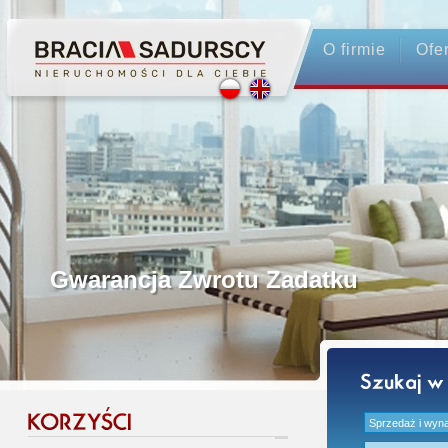
O firmie
Ofe
Profesjonalne Pośrednictwo
Bezpieczeństwo Transakcji - Ubez
Licencjonowani Pośrednicy
Gwarancja Zwrotu Zadatku
Gratis - Przedwstępna Umowa Nota