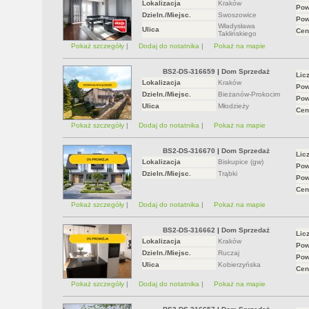
Lokalizacja
Kraków
Pow
Dzieln./Miejsc.
Swoszowice
Pow
Władysława
Ulica
Cen
Taklińskiego
Pokaż szczegóły
|
Dodaj do notatnika
|
Pokaż na mapie
BS2-DS-316659
|
Dom Sprzedaż
Lic
Lokalizacja
Kraków
Pow
Dzieln./Miejsc.
Bieżanów-Prokocim
Pow
Ulica
Młodzieży
Cen
Pokaż szczegóły
|
Dodaj do notatnika
|
Pokaż na mapie
BS2-DS-316670
|
Dom Sprzedaż
Lic
Lokalizacja
Biskupice (gw)
Pow
Dzieln./Miejsc.
Trąbki
Pow
Cen
Pokaż szczegóły
|
Dodaj do notatnika
|
Pokaż na mapie
BS2-DS-316662
|
Dom Sprzedaż
Lic
Lokalizacja
Kraków
Pow
Dzieln./Miejsc.
Ruczaj
Pow
Ulica
Kobierzyńska
Cen
Pokaż szczegóły
|
Dodaj do notatnika
|
Pokaż na mapie