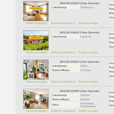
BS2-DS-316619
|
Dom Sprzedaż
Lic
Lokalizacja
Zembrzyce
Pow
Pow
Cen
Pokaż szczegóły
|
Dodaj do notatnika
|
Pokaż na mapie
BS1-DS-316632
|
Dom Sprzedaż
Lic
Lokalizacja
Łapanów
Pow
Pow
Cen
Pokaż szczegóły
|
Dodaj do notatnika
|
Pokaż na mapie
BS1-DS-316624
|
Dom Sprzedaż
Lic
Lokalizacja
Gdów
Pow
Dzieln./Miejsc.
Cichawa
Pow
Cen
Pokaż szczegóły
|
Dodaj do notatnika
|
Pokaż na mapie
BS4-DS-316590
|
Dom Sprzedaż
Lic
Lokalizacja
Zielonki
Pow
Dzieln./Miejsc.
Zielonki
Pow
Krakowskie
Ulica
Cen
Przedmieście
Pokaż szczegóły
|
Dodaj do notatnika
|
Pokaż na mapie