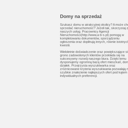
Domy na sprzedaż
Szukasz domu w atrakcyjnej okolicy? A może c
sprzedać nieruchomość? Jeżeli tak, skorzystaj 
naszych usług. Pracownicy Agencji
Nieruchomości(http://www.a-b-s.pl) pomogą w
kompletowaniu dokumentów, sporządzeniu
ogłoszenia oraz dopilnują innych, równie istotnyc
kwestii.
Wieloletnie doświadczenie oraz powiększające si
grono zadowolonych klientów przekłada się na
sukcesywny rozwój naszego biura. Dzięki temu
dysponujemy ogromną bazą ofert mieszkań, do
działek. Przejrzysta wyszukiwarka oraz
zróżnicowane kryteria wyszukiwania pozwalają 
szybkie znalezienie najlepszych ofert pod kątem
indywidualnych preferencji.