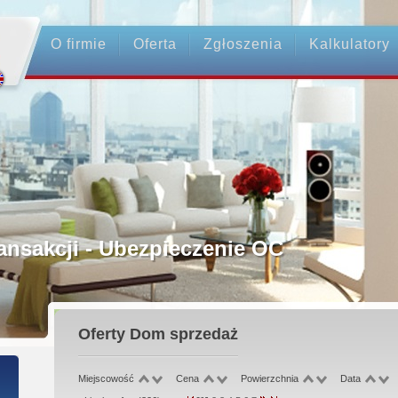
O firmie
Oferta
Zgłoszenia
Kalkulatory
rednictwo
ansakcji - Ubezpieczenie OC
ośrednicy
Oferty
Dom sprzedaż
 Zadatku
Miejscowość
Cena
Powierzchnia
Data