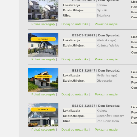
BS2-DS-316657
|
Dom Sprzedaż
Lic
Lokalizacja
Kraków
Pow
Dzieln./Miejsc.
Dębniki
Pow
Ulica
Sidzińska
Cen
Pokaż szczegóły
|
Dodaj do notatnika
|
Pokaż na mapie
BS2-DS-316671
|
Dom Sprzedaż
Lic
Lokalizacja
Wieliczka (gw)
Pow
Dzieln./Miejsc.
Koźmice Wielkie
Pow
Cen
Pokaż szczegóły
|
Dodaj do notatnika
|
Pokaż na mapie
BS2-DS-316647
|
Dom Sprzedaż
Lic
Lokalizacja
Myślenice (gw)
Pow
Dzieln./Miejsc.
Głogoczów
Pow
Cen
Pokaż szczegóły
|
Dodaj do notatnika
|
Pokaż na mapie
BS2-DS-316667
|
Dom Sprzedaż
Lic
Lokalizacja
Kraków
Pow
Dzieln./Miejsc.
Bieżanów-Prokocim
Pow
Ulica
Pod Pomnikiem
Cen
Pokaż szczegóły
|
Dodaj do notatnika
|
Pokaż na mapie