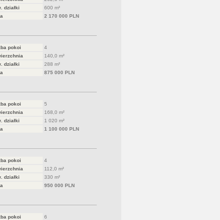
. działki
600 m²
a
2 170 000 PLN
zba pokoi
4
ierzchnia
140,0 m²
. działki
288 m²
a
875 000 PLN
zba pokoi
5
ierzchnia
168,0 m²
. działki
1 020 m²
a
1 100 000 PLN
zba pokoi
4
ierzchnia
112,0 m²
. działki
330 m²
a
950 000 PLN
zba pokoi
6