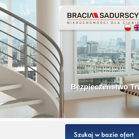
Profesjonalne Poś
Bezpieczeństwo Tr
Licencjonowani P
Gwarancja Zwrotu