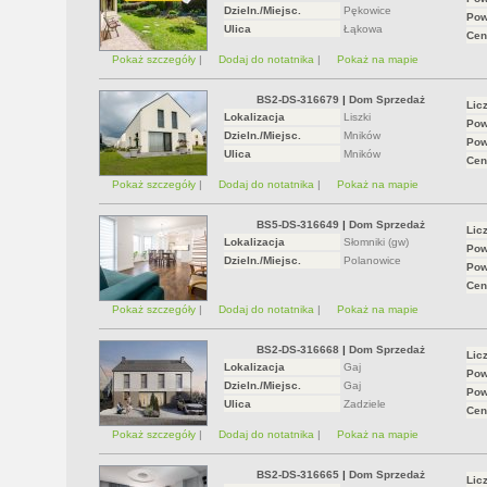
Dzieln./Miejsc.
Pękowice
Pow
Ulica
Łąkowa
Cen
Pokaż szczegóły
|
Dodaj do notatnika
|
Pokaż na mapie
BS2-DS-316679
|
Dom Sprzedaż
Lic
Lokalizacja
Liszki
Pow
Dzieln./Miejsc.
Mników
Pow
Ulica
Mników
Cen
Pokaż szczegóły
|
Dodaj do notatnika
|
Pokaż na mapie
BS5-DS-316649
|
Dom Sprzedaż
Lic
Lokalizacja
Słomniki (gw)
Pow
Dzieln./Miejsc.
Polanowice
Pow
Cen
Pokaż szczegóły
|
Dodaj do notatnika
|
Pokaż na mapie
BS2-DS-316668
|
Dom Sprzedaż
Lic
Lokalizacja
Gaj
Pow
Dzieln./Miejsc.
Gaj
Pow
Ulica
Zadziele
Cen
Pokaż szczegóły
|
Dodaj do notatnika
|
Pokaż na mapie
BS2-DS-316665
|
Dom Sprzedaż
Lic