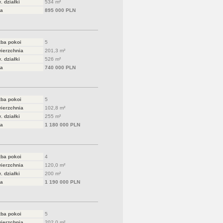
. działki
534 m²
a
895 000 PLN
zba pokoi
5
ierzchnia
201,3 m²
. działki
526 m²
a
740 000 PLN
zba pokoi
5
ierzchnia
102,8 m²
. działki
255 m²
a
1 180 000 PLN
zba pokoi
4
ierzchnia
120,0 m²
. działki
200 m²
a
1 190 000 PLN
zba pokoi
5
ierzchnia
202,0 m²