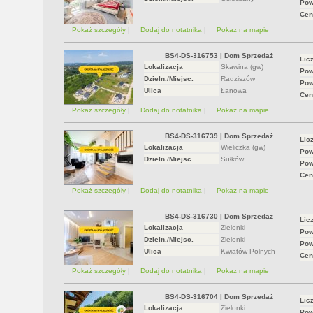
Pow
Cen
Pokaż szczegóły
|
Dodaj do notatnika
|
Pokaż na mapie
BS4-DS-316753
|
Dom Sprzedaż
Lic
Lokalizacja
Skawina (gw)
Pow
Dzieln./Miejsc.
Radziszów
Pow
Ulica
Łanowa
Cen
Pokaż szczegóły
|
Dodaj do notatnika
|
Pokaż na mapie
BS4-DS-316739
|
Dom Sprzedaż
Lic
Lokalizacja
Wieliczka (gw)
Pow
Dzieln./Miejsc.
Sułków
Pow
Cen
Pokaż szczegóły
|
Dodaj do notatnika
|
Pokaż na mapie
BS4-DS-316730
|
Dom Sprzedaż
Lic
Lokalizacja
Zielonki
Pow
Dzieln./Miejsc.
Zielonki
Pow
Ulica
Kwiatów Polnych
Cen
Pokaż szczegóły
|
Dodaj do notatnika
|
Pokaż na mapie
BS4-DS-316704
|
Dom Sprzedaż
Lic
Lokalizacja
Zielonki
Pow