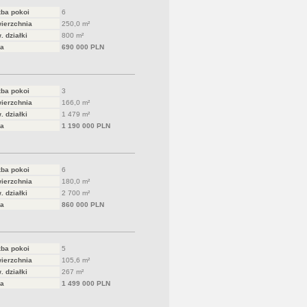
zba pokoi
6
ierzchnia
250,0 m²
. działki
800 m²
a
690 000 PLN
zba pokoi
3
ierzchnia
166,0 m²
. działki
1 479 m²
a
1 190 000 PLN
zba pokoi
6
ierzchnia
180,0 m²
. działki
2 700 m²
a
860 000 PLN
zba pokoi
5
ierzchnia
105,6 m²
. działki
267 m²
a
1 499 000 PLN