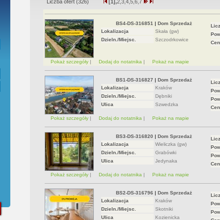
Liczba ofert (
326
)
[1],
2,
3,
4,
5,
6,
7
ępna Umowa Notarialna
BS4-DS-316851
|
Dom Sprzedaż
Lic
Lokalizacja
Skała (gw)
Pow
Dzieln./Miejsc.
Szczodrkowice
Cen
Pokaż szczegóły
|
Dodaj do notatnika
|
Pokaż na mapie
BS1-DS-316827
|
Dom Sprzedaż
Lic
Lokalizacja
Kraków
Pow
Dzieln./Miejsc.
Dębniki
Pow
Ulica
Szwedzka
Cen
Pokaż szczegóły
|
Dodaj do notatnika
|
Pokaż na mapie
BS3-DS-316820
|
Dom Sprzedaż
Lic
Lokalizacja
Wieliczka (gw)
Pow
Dzieln./Miejsc.
Grabówki
Pow
Ulica
Jedynaka
Cen
Pokaż szczegóły
|
Dodaj do notatnika
|
Pokaż na mapie
BS2-DS-316796
|
Dom Sprzedaż
Lic
Lokalizacja
Kraków
Pow
Dzieln./Miejsc.
Skotniki
Pow
Ulica
Kozienicka