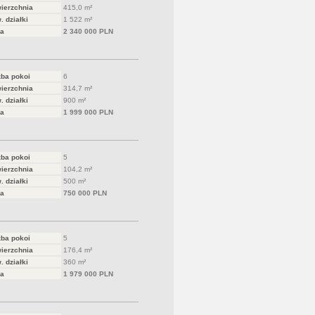
ierzchnia
415,0 m²
. działki
1 522 m²
a
2 340 000 PLN
zba pokoi
6
ierzchnia
314,7 m²
. działki
900 m²
a
1 999 000 PLN
zba pokoi
5
ierzchnia
104,2 m²
. działki
500 m²
a
750 000 PLN
zba pokoi
5
ierzchnia
176,4 m²
. działki
360 m²
a
1 979 000 PLN