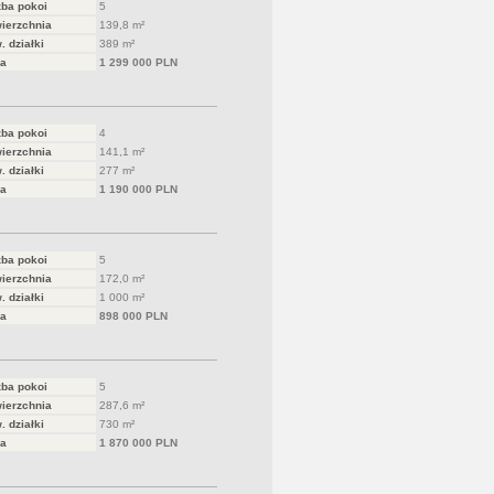
zba pokoi
5
ierzchnia
139,8 m²
. działki
389 m²
a
1 299 000 PLN
zba pokoi
4
ierzchnia
141,1 m²
. działki
277 m²
a
1 190 000 PLN
zba pokoi
5
ierzchnia
172,0 m²
. działki
1 000 m²
a
898 000 PLN
zba pokoi
5
ierzchnia
287,6 m²
. działki
730 m²
a
1 870 000 PLN