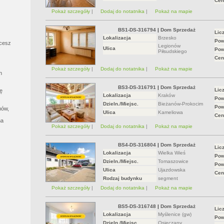
Cen
Pokaż szczegóły
|
Dodaj do notatnika
|
Pokaż na mapie
BS1-DS-316794
|
Dom Sprzedaż
Lic
Lokalizacja
Brzesko
Pow
hcesz
Legionów
Ulica
z
Pow
Piłsudskiego
Cen
Pokaż szczegóły
|
Dodaj do notatnika
|
Pokaż na mapie
h
BS3-DS-316791
|
Dom Sprzedaż
Lic
ę
Lokalizacja
Kraków
Pow
Dzieln./Miejsc.
Bieżanów-Prokocim
Pow
mów,
Ulica
Kameliowa
Cen
na
Pokaż szczegóły
|
Dodaj do notatnika
|
Pokaż na mapie
BS4-DS-316804
|
Dom Sprzedaż
Lic
Lokalizacja
Wielka Wieś
Pow
Dzieln./Miejsc.
Tomaszowice
Pow
Ulica
Ujazdowska
Cen
Rodzaj budynku
segment
Pokaż szczegóły
|
Dodaj do notatnika
|
Pokaż na mapie
BS5-DS-316748
|
Dom Sprzedaż
Lic
Lokalizacja
Myślenice (gw)
Pow
Dzieln./Miejsc.
Osieczany