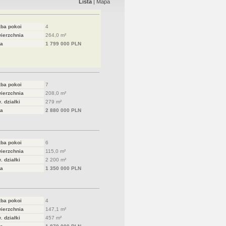
Lista
|
Mapa
zba pokoi
4
ierzchnia
264,0 m²
a
1 799 000 PLN
zba pokoi
7
ierzchnia
208,0 m²
. działki
279 m²
a
2 880 000 PLN
zba pokoi
6
ierzchnia
115,0 m²
. działki
2 200 m²
a
1 350 000 PLN
zba pokoi
4
ierzchnia
147,1 m²
. działki
457 m²