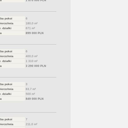
a
1 870 000 PLN
zba pokoi
6
ierzchnia
180,0 m²
. działki
671 m²
a
899 000 PLN
zba pokoi
6
ierzchnia
400,0 m²
. działki
1 310 m²
a
3 290 000 PLN
zba pokoi
3
ierzchnia
83,7 m²
. działki
500 m²
a
849 000 PLN
zba pokoi
7
ierzchnia
211,0 m²