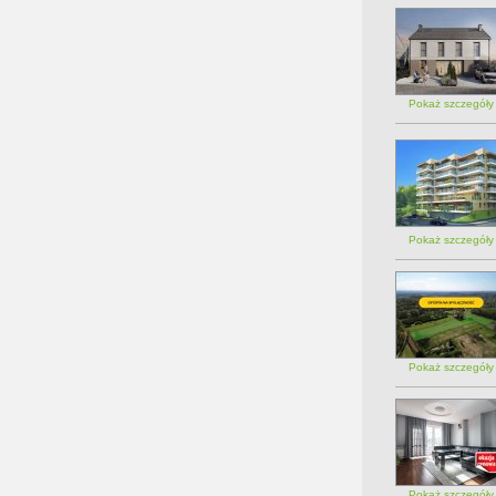
Pokaż szczegół
Pokaż szczegół
Pokaż szczegół
Pokaż szczegół