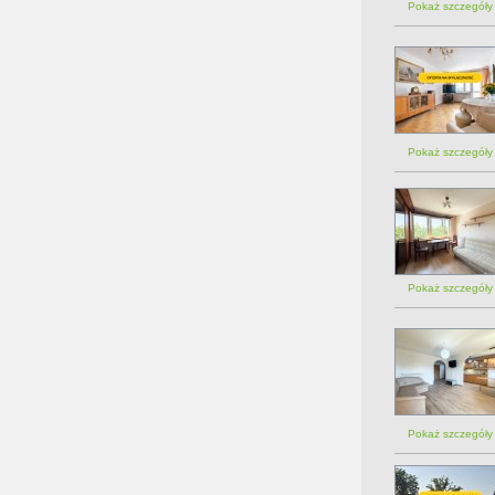
Pokaż szczegół
Pokaż szczegół
Pokaż szczegół
Pokaż szczegół