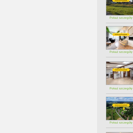
Pokaż szczegół
Pokaż szczegół
Pokaż szczegół
Pokaż szczegół