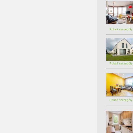
Pokaż szczegół
Pokaż szczegół
Pokaż szczegół