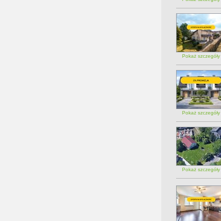
Pokaż szczegół
Pokaż szczegół
Pokaż szczegół