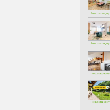
Pokaż szczegół
Pokaż szczegół
Pokaż szczegół
Pokaż szczegół