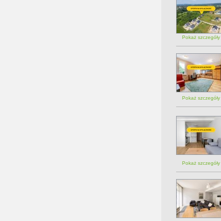
Pokaż szczegół
Pokaż szczegół
Pokaż szczegół