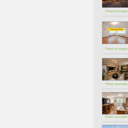
Pokaż szczegół
Pokaż szczegół
Pokaż szczegół
Pokaż szczegół