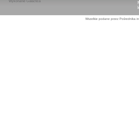
Wykonanie
Galactica
Wszelkie podane przez Pośrednika in