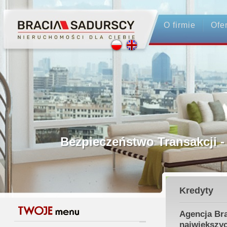
O firmie
Ofe
Profesjonalne Pośrednictwo
Bezpieczeństwo Transakcji - Ubezpiec
Licencjonowani Pośrednicy
Kredyty
Gwarancja Zwrotu Zadatku
Agencja Bra
największy