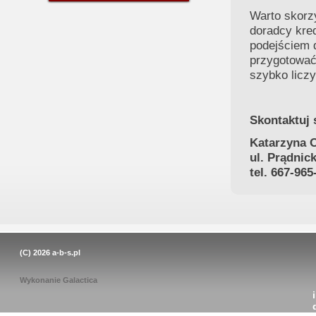
Warto skorz
doradcy kred
podejściem d
przygotować 
szybko licz
Skontaktuj 
Katarzyna 
ul. Prądnic
tel. 667-96
(C) 2026
a-b-s.pl
Wykonanie
Galactica