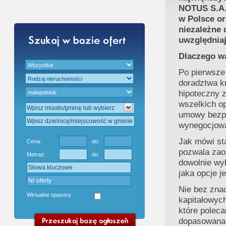
Gratis - Przedwstępna Umowa Notarial
NOTUS S.A.,
w Polsce or
niezależne 
uwzględniaj
Dlaczego w
Po pierwsze 
doradztwa kr
hipoteczny 
wszelkich op
umowy bezpo
wynegocjowa
Jak mówi st
Cena:
do:
pozwala zao
Metraż:
do:
dowolnie wyb
jaka opcje j
Nie bez znac
Wirtualne spacery
kapitałowyc
które poleca
dopasowana 