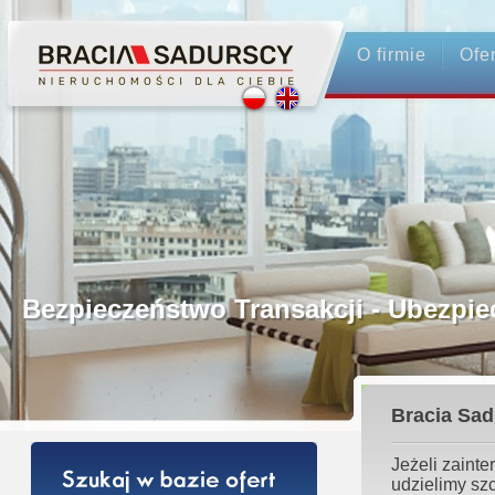
O firmie
Ofe
Profesjonalne Pośrednictwo
Bezpieczeństwo Transakcji - Ubez
Licencjonowani Pośrednicy
Bracia Sad
Gwarancja Zwrotu Zadatku
Jeżeli zaint
udzielimy sz