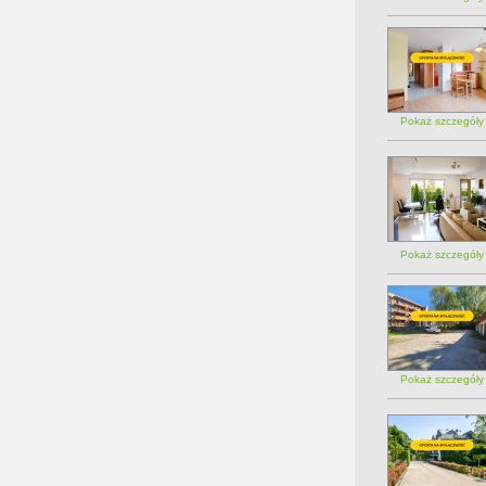
Pokaż szczegół
Pokaż szczegół
Pokaż szczegół