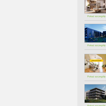
Pokaż szczegół
Pokaż szczegół
Pokaż szczegół
Pokaż szczegół