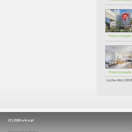
Pokaż szczegół
Pokaż szczegół
Liczba ofert (
281
(C) 2026
a-b-s.pl
Wykonanie
Galactica