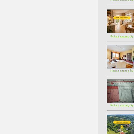
Pokaż szczegół
Pokaż szczegół
Pokaż szczegół