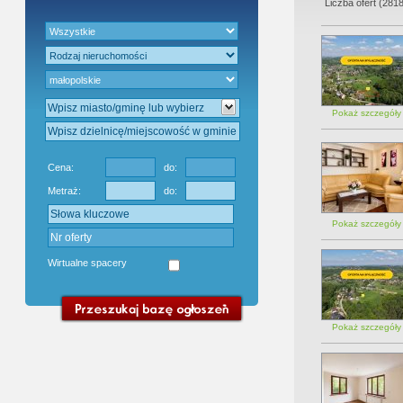
Liczba ofert (
281
Gratis - Przedwstępna Umowa Nota
Pokaż szczegół
Cena:
do:
Metraż:
do:
Pokaż szczegół
Wirtualne spacery
Pokaż szczegół