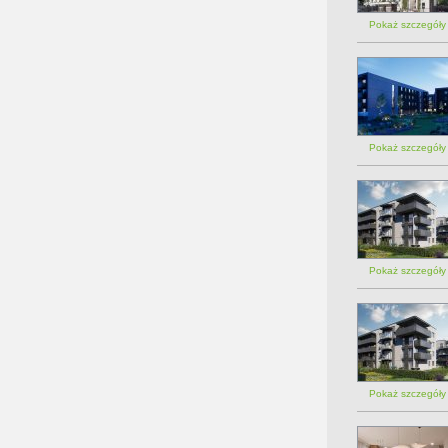
Pokaż szczegół
Pokaż szczegół
Pokaż szczegół
Pokaż szczegół