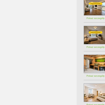
Pokaż szczegół
Pokaż szczegół
Pokaż szczegół
Pokaż szczegół