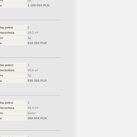
ro
2p
a
1 150 000 PLN
zba pokoi
2
ierzchnia
39,2 m²
ro
3p
a
634 392 PLN
zba pokoi
3
ierzchnia
65,6 m²
ro
7p
a
938 366 PLN
zba pokoi
2
ierzchnia
38,4 m²
ro
parter
a
398 944 PLN