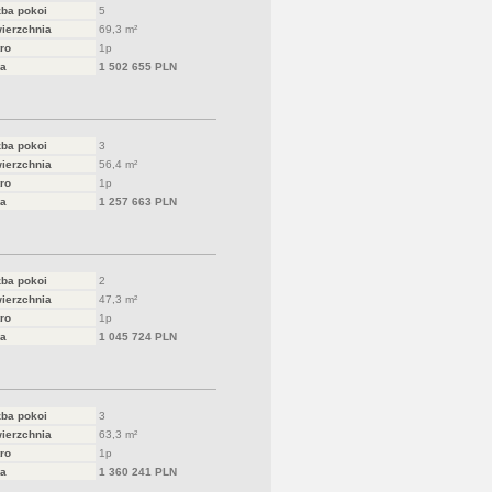
zba pokoi
5
ierzchnia
69,3 m²
ro
1p
a
1 502 655 PLN
zba pokoi
3
ierzchnia
56,4 m²
ro
1p
a
1 257 663 PLN
zba pokoi
2
ierzchnia
47,3 m²
ro
1p
a
1 045 724 PLN
zba pokoi
3
ierzchnia
63,3 m²
ro
1p
a
1 360 241 PLN