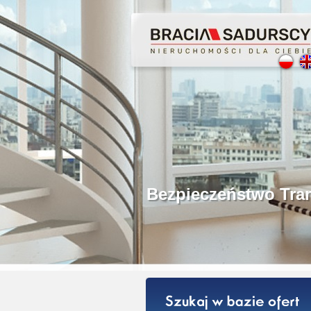
Profesjonalne Poś
Bezpieczeństwo Tr
Licencjonowani P
Gwarancja Zwrotu