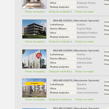
Pięt
Ulica
Świętego Krzyża
Cen
Rodzaj budynku
kamienica
Pokaż szczegóły
|
Dodaj do notatnika
|
Pokaż na mapie
BS4-MS-315916
|
Mieszkanie Sprzedaż
Lic
Lokalizacja
Kraków
Pow
Dzieln./Miejsc.
Prądnik Biały
Pięt
Ulica
Noblistów Polskich
Cen
Rodzaj budynku
apartamentowiec
Pokaż szczegóły
|
Dodaj do notatnika
|
Pokaż na mapie
BS4-MS-315996
|
Mieszkanie Sprzedaż
Lic
Lokalizacja
Kraków
Pow
Dzieln./Miejsc.
Prądnik Biały
Pięt
Ulica
Imbramowska
Cen
Rodzaj budynku
blok
Pokaż szczegóły
|
Dodaj do notatnika
|
Pokaż na mapie
BS2-MS-316070
|
Mieszkanie Sprzedaż
Lic
Lokalizacja
Skawina
Pow
Ulica
Skawina
Pięt
Rodzaj budynku
nowe budownictwo
Cen
Pokaż szczegóły
|
Dodaj do notatnika
|
Pokaż na mapie
BS1-MS-315965
|
Mieszkanie Sprzedaż