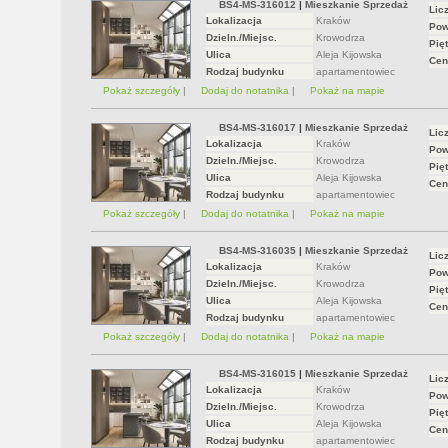
BS4-MS-316012
|
Mieszkanie Sprzedaż
Lic
Lokalizacja
Kraków
Pow
Dzieln./Miejsc.
Krowodrza
Pięt
Ulica
Aleja Kijowska
Cen
Rodzaj budynku
apartamentowiec
Pokaż szczegóły
|
Dodaj do notatnika
|
Pokaż na mapie
BS4-MS-316017
|
Mieszkanie Sprzedaż
Lic
Lokalizacja
Kraków
Pow
Dzieln./Miejsc.
Krowodrza
Pięt
Ulica
Aleja Kijowska
Cen
Rodzaj budynku
apartamentowiec
Pokaż szczegóły
|
Dodaj do notatnika
|
Pokaż na mapie
BS4-MS-316035
|
Mieszkanie Sprzedaż
Lic
Lokalizacja
Kraków
Pow
Dzieln./Miejsc.
Krowodrza
Pięt
Ulica
Aleja Kijowska
Cen
Rodzaj budynku
apartamentowiec
Pokaż szczegóły
|
Dodaj do notatnika
|
Pokaż na mapie
BS4-MS-316015
|
Mieszkanie Sprzedaż
Lic
Lokalizacja
Kraków
Pow
Dzieln./Miejsc.
Krowodrza
Pięt
Ulica
Aleja Kijowska
Cen
Rodzaj budynku
apartamentowiec