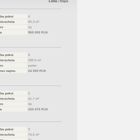
Lista
|
Mapa
zba pokoi
4
ierzchnia
65,3 m²
ro
1p
a
960 000 PLN
zba pokoi
6
ierzchnia
290,0 m²
ro
parter
nsz najmu
24 000 PLN
zba pokoi
2
ierzchnia
41,7 m²
ro
4p
a
433 472 PLN
zba pokoi
3
ierzchnia
74,0 m²
ro
3p