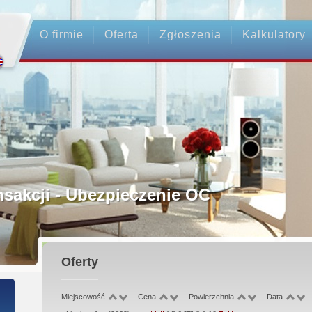
O firmie
Oferta
Zgłoszenia
Kalkulatory
rednictwo
ansakcji - Ubezpieczenie OC
ośrednicy
Oferty
 Zadatku
Miejscowość
Cena
Powierzchnia
Data