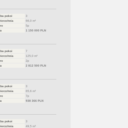
zba pokoi
3
ierzchnia
66,0 m²
ro
5p
a
1 150 000 PLN
zba pokoi
7
ierzchnia
125,0 m²
ro
2p
a
2 812 500 PLN
zba pokoi
3
ierzchnia
65,6 m²
ro
7p
a
938 366 PLN
zba pokoi
3
ierzchnia
49,5 m²