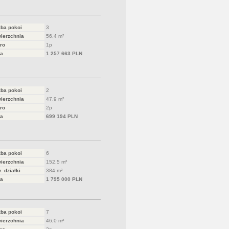
zba pokoi
3
ierzchnia
56,4 m²
ro
1p
a
1 257 663 PLN
zba pokoi
2
ierzchnia
47,9 m²
ro
2p
a
699 194 PLN
zba pokoi
6
ierzchnia
152,5 m²
. działki
384 m²
a
1 795 000 PLN
zba pokoi
7
ierzchnia
46,0 m²