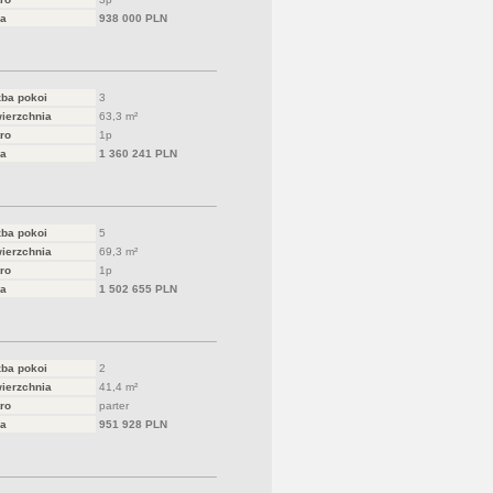
a
938 000 PLN
zba pokoi
3
ierzchnia
63,3 m²
ro
1p
a
1 360 241 PLN
zba pokoi
5
ierzchnia
69,3 m²
ro
1p
a
1 502 655 PLN
zba pokoi
2
ierzchnia
41,4 m²
ro
parter
a
951 928 PLN