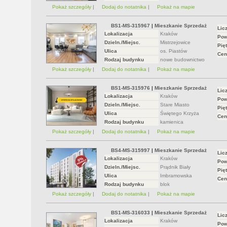
Pokaż szczegóły
|
Dodaj do notatnika
|
Pokaż na mapie
BS1-MS-315967
|
Mieszkanie Sprzedaż
Lic
Lokalizacja
Kraków
Pow
Dzieln./Miejsc.
Mistrzejowice
Pięt
Ulica
os. Piastów
Cen
Rodzaj budynku
nowe budownictwo
Pokaż szczegóły
|
Dodaj do notatnika
|
Pokaż na mapie
BS1-MS-315976
|
Mieszkanie Sprzedaż
Lic
Lokalizacja
Kraków
Pow
Dzieln./Miejsc.
Stare Miasto
Pięt
Ulica
Świętego Krzyża
Cen
Rodzaj budynku
kamienica
Pokaż szczegóły
|
Dodaj do notatnika
|
Pokaż na mapie
BS4-MS-315997
|
Mieszkanie Sprzedaż
Lic
Lokalizacja
Kraków
Pow
Dzieln./Miejsc.
Prądnik Biały
Pięt
Ulica
Imbramowska
Cen
Rodzaj budynku
blok
Pokaż szczegóły
|
Dodaj do notatnika
|
Pokaż na mapie
BS1-MS-316033
|
Mieszkanie Sprzedaż
Lic
Lokalizacja
Kraków
Pow