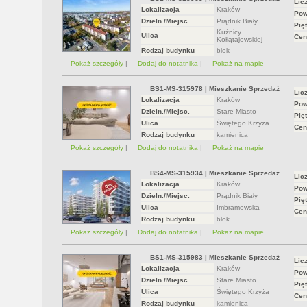
Lic
Lokalizacja
Kraków
Pow
Dzieln./Miejsc.
Prądnik Biały
Pięt
Kuźnicy
Ulica
Cen
Kołłątajowskiej
Rodzaj budynku
blok
Pokaż szczegóły
|
Dodaj do notatnika
|
Pokaż na mapie
BS1-MS-315978
|
Mieszkanie Sprzedaż
Lic
Lokalizacja
Kraków
Pow
Dzieln./Miejsc.
Stare Miasto
Pięt
Ulica
Świętego Krzyża
Cen
Rodzaj budynku
kamienica
Pokaż szczegóły
|
Dodaj do notatnika
|
Pokaż na mapie
BS4-MS-315934
|
Mieszkanie Sprzedaż
Lic
Lokalizacja
Kraków
Pow
Dzieln./Miejsc.
Prądnik Biały
Pięt
Ulica
Imbramowska
Cen
Rodzaj budynku
blok
Pokaż szczegóły
|
Dodaj do notatnika
|
Pokaż na mapie
BS1-MS-315983
|
Mieszkanie Sprzedaż
Lic
Lokalizacja
Kraków
Pow
Dzieln./Miejsc.
Stare Miasto
Pięt
Ulica
Świętego Krzyża
Cen
Rodzaj budynku
kamienica