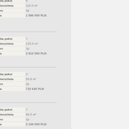
zba pokoi
6
ierzchnia
110,0 m²
ro
4p
a
1 080 000 PLN
zba pokoi
7
ierzchnia
125,0 m²
ro
2p
a
2 812 500 PLN
zba pokoi
2
ierzchnia
50,8 m²
ro
2p
a
710 640 PLN
zba pokoi
7
ierzchnia
84,0 m²
ro
2p
a
2 100 000 PLN