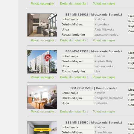
Pokaż szczegóły
|
Dodaj do notatnika
|
Pokaż na mapie
BS4-MS-316016
|
Mieszkanie Sprzedaż
Lic
Lokalizacja
Kraków
Pow
Dzieln./Miejsc.
Krowodrza
Pięt
Ulica
Aleja Kijowska
Cen
Rodzaj budynku
apartamentowiec
Pokaż szczegóły
|
Dodaj do notatnika
|
Pokaż na mapie
BS4-MS-315938
|
Mieszkanie Sprzedaż
Lic
Lokalizacja
Kraków
Pow
Dzieln./Miejsc.
Prądnik Biały
Pięt
Ulica
Imbramowska
Cen
Rodzaj budynku
blok
Pokaż szczegóły
|
Dodaj do notatnika
|
Pokaż na mapie
BS1-DS-315955
|
Dom Sprzedaż
Lic
Lokalizacja
Kraków
Pow
Dzieln./Miejsc.
Podgórze Duchackie
Pow
Ulica
Braterska
Cen
Pokaż szczegóły
|
Dodaj do notatnika
|
Pokaż na mapie
BS1-MS-315980
|
Mieszkanie Sprzedaż
Lic
Lokalizacja
Kraków
Pow
Dzieln./Miejsc.
Stare Miasto