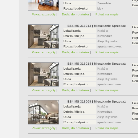
Ulica
Zawodzie
Cen
Rodzaj budynku
blok
Pokaż szczegóły
|
Dodaj do notatnika
|
Pokaż na mapie
BS4-MS-316013
|
Mieszkanie Sprzedaż
Lic
Lokalizacja
Kraków
Pow
Dzieln./Miejsc.
Krowodrza
Pięt
Ulica
Aleja Kijowska
Cen
Rodzaj budynku
apartamentowiec
Pokaż szczegóły
|
Dodaj do notatnika
|
Pokaż na mapie
BS4-MS-316014
|
Mieszkanie Sprzedaż
Lic
Lokalizacja
Kraków
Pow
Dzieln./Miejsc.
Krowodrza
Pięt
Ulica
Aleja Kijowska
Cen
Rodzaj budynku
apartamentowiec
Pokaż szczegóły
|
Dodaj do notatnika
|
Pokaż na mapie
BS4-MS-316009
|
Mieszkanie Sprzedaż
Lic
Lokalizacja
Kraków
Pow
Dzieln./Miejsc.
Krowodrza
Pięt
Ulica
Aleja Kijowska
Cen
Rodzaj budynku
apartamentowiec
Pokaż szczegóły
|
Dodaj do notatnika
|
Pokaż na mapie