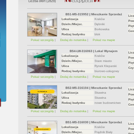
Liczba ofert (
2829
)
4,
5,
6,
[7],
8,
9,
10
ępna Umowa Notarialna
BS1-MS-315952
|
Mieszkanie Sprzedaż
Lic
Lokalizacja
Kraków
Pow
Dzieln./Miejsc.
Dębniki
Pięt
Ulica
Borkowska
Cen
Rodzaj budynku
blok
Pokaż szczegóły
|
Dodaj do notatnika
|
Pokaż na mapie
BS4-LW-316063
|
Lokal Wynajem
Lic
Lokalizacja
Kraków
Pow
Dzieln./Miejsc.
Stare miasto
Pięt
Ulica
Rynek Kleparski
Czy
Rodzaj budynku
biurowo-usługowy
Pokaż szczegóły
|
Dodaj do notatnika
|
Pokaż na mapie
BS2-MS-316104
|
Mieszkanie Sprzedaż
Lic
Lokalizacja
Skawina
Pow
Ulica
Skawina
Pięt
Rodzaj budynku
nowe budownictwo
Cen
Pokaż szczegóły
|
Dodaj do notatnika
|
Pokaż na mapie
BS1-MS-316030
|
Mieszkanie Sprzedaż
Lic
Lokalizacja
Kraków
Pow
Dzieln./Miejsc.
Prądnik Biały
Pięt