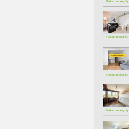
Pokaż szczegół
Pokaż szczegół
Pokaż szczegół
Pokaż szczegół