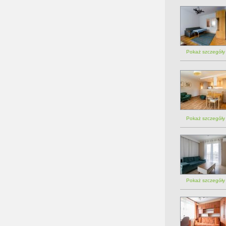
Pokaż szczegół
Pokaż szczegół
Pokaż szczegół