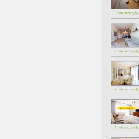
Pokaż szczegół
Pokaż szczegół
Pokaż szczegół
Pokaż szczegół