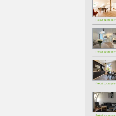
Pokaż szczegół
Pokaż szczegół
Pokaż szczegół
Pokaż szczegół