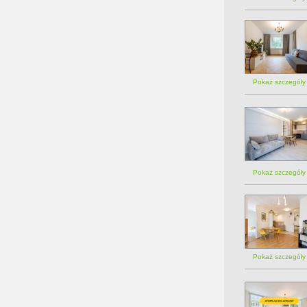
Pokaż szczegół
Pokaż szczegół
Pokaż szczegół