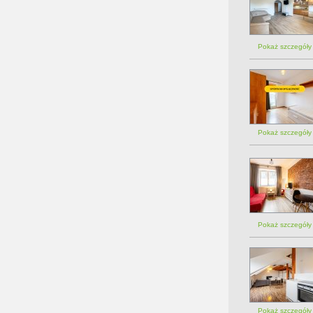
Pokaż szczegół
Pokaż szczegół
Pokaż szczegół
Pokaż szczegół