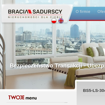
O firmie
Ofe
Profesjonalne Pośrednictwo
Bezpieczeństwo Transakcji - Ubez
Licencjonowani Pośrednicy
BS5-LS-30
Gwarancja Zwrotu Zadatku