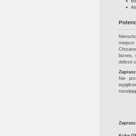
Me
At
Potenc
Nieruch
miejsce 
Chrzano
biznes,
dobrze 
Zaprasz
Nie prz
wyjątko
rozwijaj
Zaprasz
Kuba O