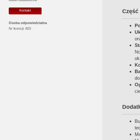
Część 
Kontakt
Osoba odpowiedzialna
Po
Nr licencji:
803
Uk
or
St
No
ok
Ko
Ba
do
Og
cie
Dodat
Bu
te
Mo