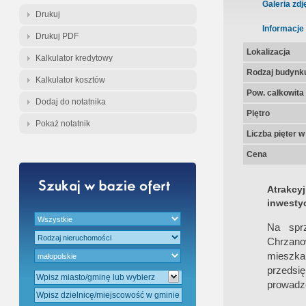
Gratis - Przedwstępna Umowa Nota
Galeria zdj
Drukuj
Informacje
Drukuj PDF
Lokalizacja
Kalkulator kredytowy
Rodzaj budynk
Kalkulator kosztów
Pow. całkowita
Dodaj do notatnika
Piętro
Pokaż notatnik
Liczba pięter 
Cena
Atrakcy
inwestyc
Na spr
Chrzano
mieszk
przedsię
prowadze