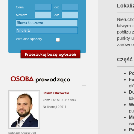
Lokali
Cena:
do:
Metraż:
do:
Nieruch
łatwym d
pobliżu z
punkty u
Wirtualne spacery
zarówno 
Część
Po
Fu
gł
Du
Jakub Obcowski
lo
kom: +48 510-087-993
We
Nr licencji
22911
pu
Mo
wi
Pa
kuba@sadurscy.pl