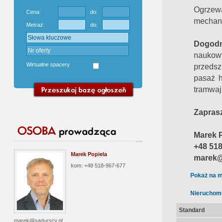
Ogrzewa
Cena:
do:
mechani
Metraż:
do:
Dogodna
naukow
Wirtualne spacery
przedsz
pasaż h
tramwaj
Zapras
Marek 
+48 518
Marek Popiela
marek@
kom: +48 518-967-677
Pokaż na m
Nieruchom
Standard
marek@sadurscy.pl