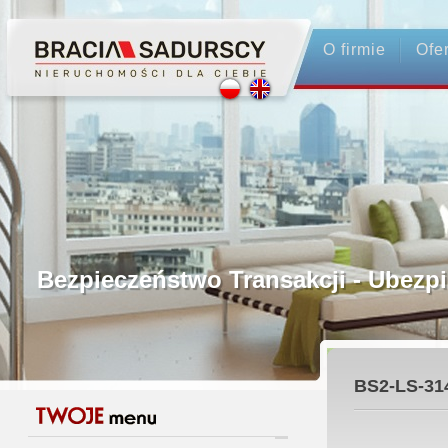
O firmie
Ofe
Profesjonalne Pośrednictwo
Bezpieczeństwo Transakcji - Ubez
Licencjonowani Pośrednicy
BS2-LS-31
Gwarancja Zwrotu Zadatku