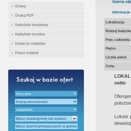
Gratis - Przedwstępna Umowa Nota
Galeria zdj
Drukuj
Informacje
Drukuj PDF
Lokalizacja
Kalkulator kredytowy
Rodzaj budynk
Kalkulator kosztów
Pow. całkowita
Dodaj do notatnika
Piętro
Pokaż notatnik
Liczba pokoi
Cena
LOKAL
netto
Oferuje
położon
Lokale 
dewelop