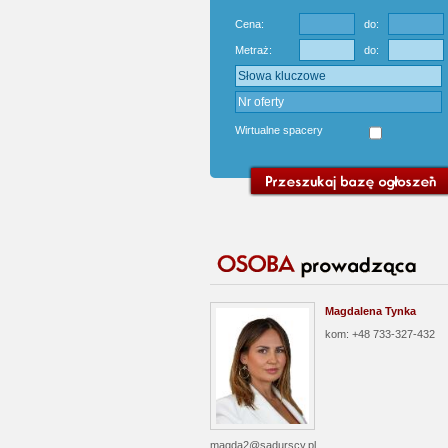
Cena:
do:
Metraż:
do:
Wirtualne spacery
Magdalena Tynka
kom: +48 733-327-432
magda2@sadurscy.pl