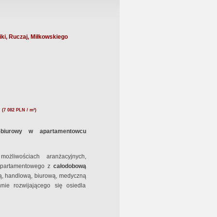
ki, Ruczaj, Miłkowskiego
N
(7 082 PLN / m²)
o-biurowy w apartamentowcu
ożliwościach aranżacyjnych,
partamentowego z
całodobową
ą, handlową, biurową, medyczną
ie rozwijającego się osiedla