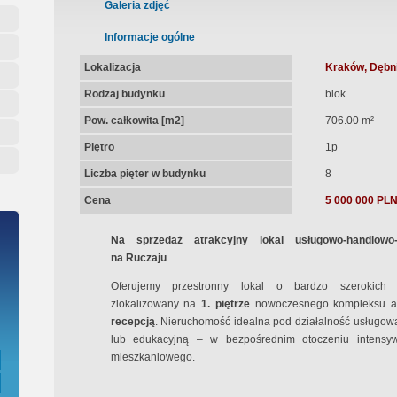
ępna Umowa Notarialna
Galeria zdjęć
Informacje ogólne
Lokalizacja
Kraków, Dębni
Rodzaj budynku
blok
Pow. całkowita [m2]
706.00 m²
Piętro
1p
Liczba pięter w budynku
8
Cena
5 000 000 PL
Na sprzedaż atrakcyjny lokal usługowo-handlow
na Ruczaju
Oferujemy przestronny lokal o bardzo szerokich m
zlokalizowany na
1. piętrze
nowoczesnego kompleksu a
recepcją
. Nieruchomość idealna pod działalność usługow
lub edukacyjną – w bezpośrednim otoczeniu intensywn
mieszkaniowego.