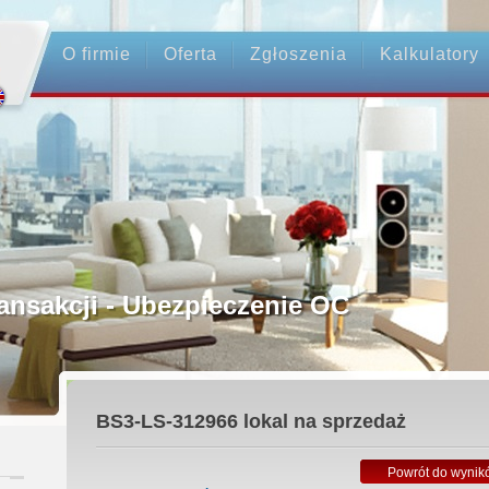
O firmie
Oferta
Zgłoszenia
Kalkulatory
rednictwo
ansakcji - Ubezpieczenie OC
ośrednicy
BS3-LS-312966
lokal na sprzedaż
 Zadatku
Powrót do wynik