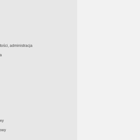
ości, administracja
a
wy
rowy