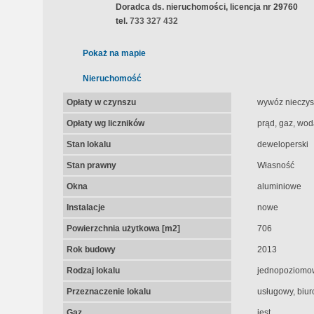
Doradca ds. nieruchomości, licencja nr 29760
tel.
733 327 432
Pokaż na mapie
Nieruchomość
Opłaty w czynszu
wywóz nieczyst
Opłaty wg liczników
prąd, gaz, wod
Stan lokalu
deweloperski
Stan prawny
Własność
Okna
aluminiowe
Instalacje
nowe
Powierzchnia użytkowa [m2]
706
Rok budowy
2013
Rodzaj lokalu
jednopoziomo
Przeznaczenie lokalu
usługowy, biu
Gaz
jest