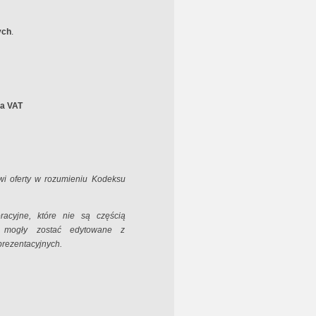
ych
.
ra VAT
owi oferty w rozumieniu Kodeksu
acyjne, które nie są częścią
ia mogły zostać edytowane z
 prezentacyjnych.