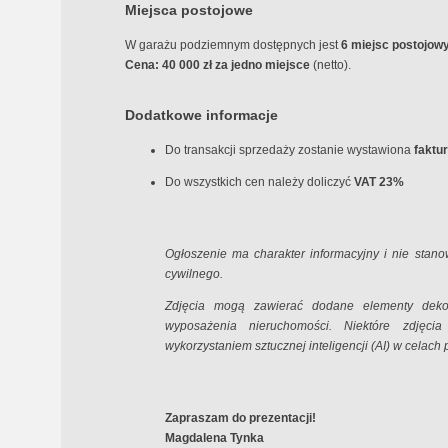
Miejsca postojowe
W garażu podziemnym dostępnych jest
6 miejsc postojow
Cena: 40 000 zł za jedno miejsce
(netto).
Dodatkowe informacje
Do transakcji sprzedaży zostanie wystawiona
faktu
Do wszystkich cen należy doliczyć
VAT 23%
Ogłoszenie ma charakter informacyjny i nie stan
cywilnego.
Zdjęcia mogą zawierać dodane elementy dekor
wyposażenia nieruchomości. Niektóre zdjęc
wykorzystaniem sztucznej inteligencji (AI) w celach
Zapraszam do prezentacji!
Magdalena Tynka