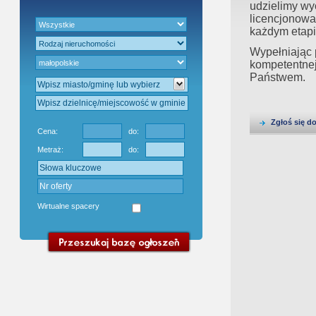
Gratis - Przedwstępna Umowa Nota
udzielimy wy
licencjonowa
każdym etapi
Wypełniając 
kompetentnej 
Państwem.
Zgłoś się d
Cena:
do:
Metraż:
do:
Wirtualne spacery