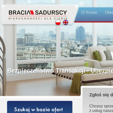
O firmie
Ofe
Profesjonalne Pośrednictwo
Bezpieczeństwo Transakcji - Ubez
Licencjonowani Pośrednicy
Zgłoś się 
Gwarancja Zwrotu Zadatku
Chcesz sprze
z usług nasz