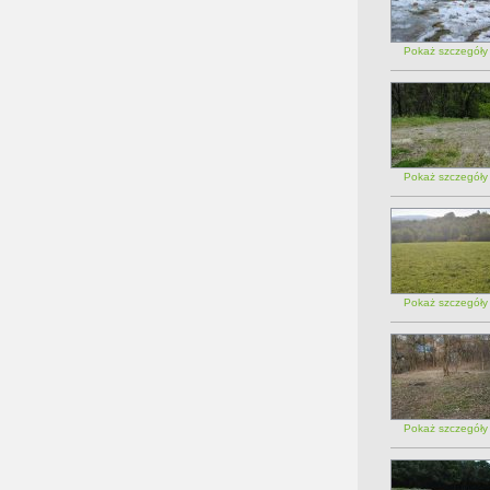
Pokaż szczegół
Pokaż szczegół
Pokaż szczegół
Pokaż szczegół