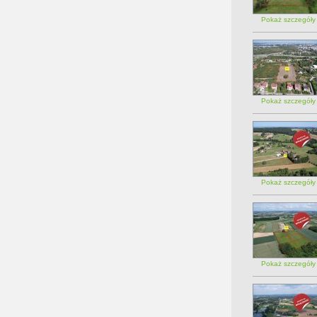
Pokaż szczegół
Pokaż szczegół
Pokaż szczegół
Pokaż szczegół