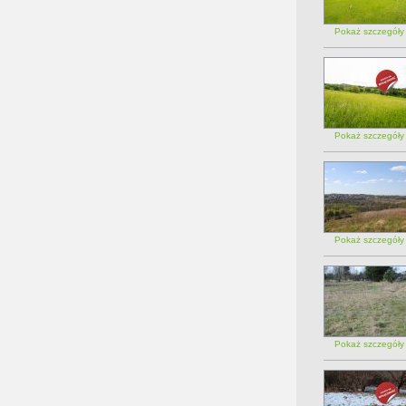
Pokaż szczegół
Pokaż szczegół
Pokaż szczegół
Pokaż szczegół