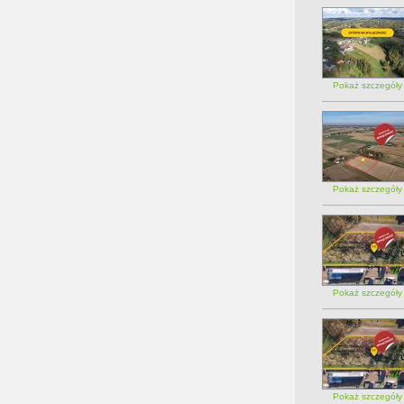
Pokaż szczegół
Pokaż szczegół
Pokaż szczegół
Pokaż szczegół