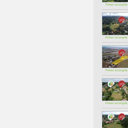
Pokaż szczegół
Pokaż szczegół
Pokaż szczegół
Pokaż szczegół