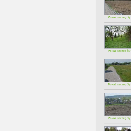
Pokaż szczegół
Pokaż szczegół
Pokaż szczegół
Pokaż szczegół