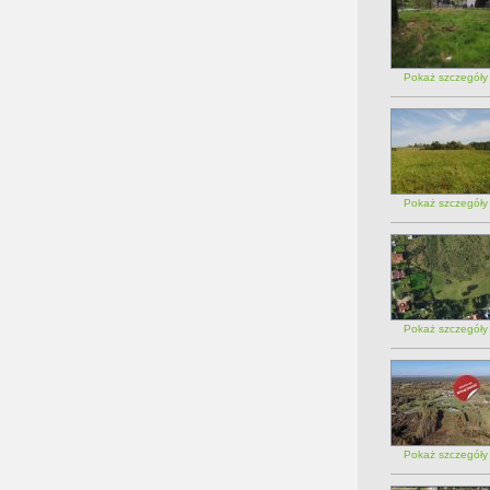
Pokaż szczegół
Pokaż szczegół
Pokaż szczegół
Pokaż szczegół