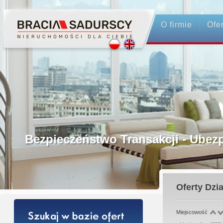
O firmie
Ofe
Profesjonalne Pośrednictwo
Bezpieczeństwo Transakcji - Ubez
Licencjonowani Pośrednicy
Oferty
Dzia
Gwarancja Zwrotu Zadatku
Miejscowość