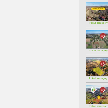
Pokaż szczegół
Pokaż szczegół
Pokaż szczegół
Pokaż szczegół