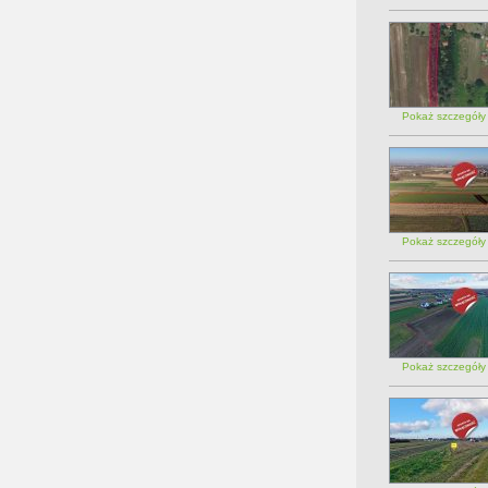
Pokaż szczegół
Pokaż szczegół
Pokaż szczegół