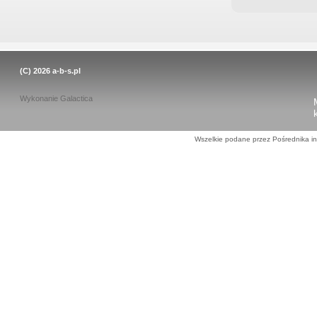
(C) 2026
a-b-s.pl
Wykonanie
Galactica
Wszelkie podane przez Pośrednika in