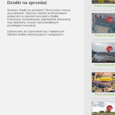
Działki na sprzedaż
Pokaż szczegół
Szukasz działki na sprzedaż? Skorzystaj z naszej
wyszukiwarki. Służymy również profesjonalnym
wsparciem w zakresie sprzedaży działek.
Pomożemy skompletować odpowiednie dokumenty
oraz będziemy czuwać nad prawidłowym
przebiegiem transakcji.
Zapraszamy do zapoznania się z najlepszymi
ofertami działek inwestycyjnych, usługowych.
Pokaż szczegół
Pokaż szczegół
Pokaż szczegół