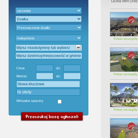
Liczba ofert (
339
)
Gratis - Przedwstępna Umowa Nota
Pokaż szczegół
Cena:
do:
Pokaż szczegół
Metraż:
do:
Wirtualne spacery
Pokaż szczegół