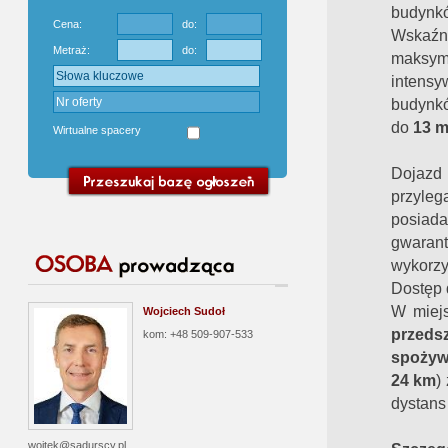
budynkó
Cena:
do:
Wskaźni
Metraż:
do:
maksym
intens
budynkó
do
13 
Wirtualne spacery
Dojazd 
przyleg
posiada
gwaran
wykorzy
Dostęp 
W miejs
Wojciech Sudoł
przeds
kom: +48 509-907-533
spożyw
24 km
)
dystans
wojtek@sadurscy.pl