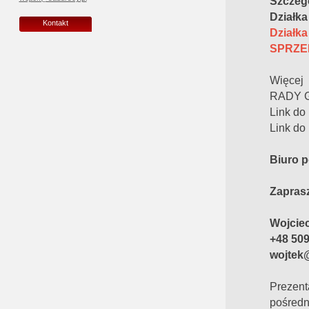
Szczeg
Działka
Kontakt
Działk
SPRZE
Więcej
RADY G
Link do
Link do
Biuro p
Zaprasz
Wojcie
+48 509
wojtek
Prezen
pośredn