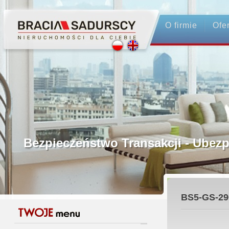
O firmie
Ofe
Profesjonalne Pośrednictwo
Bezpieczeństwo Transakcji - Ubez
Licencjonowani Pośrednicy
BS5-GS-29
Gwarancja Zwrotu Zadatku