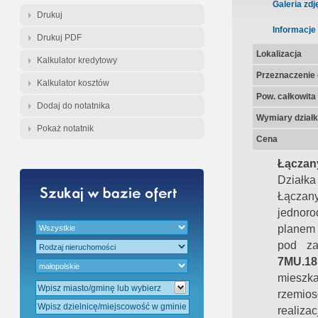
Gratis - Przedwstępna Umowa Nota
Galeria zdj
Drukuj
Informacje
Drukuj PDF
Lokalizacja
Kalkulator kredytowy
Przeznaczenie d
Kalkulator kosztów
Pow. całkowita
Dodaj do notatnika
Wymiary działk
Pokaż notatnik
Cena
Łączany
Działka
Łączan
jednoro
planem 
pod za
7MU.18
mieszka
rzemios
realiza