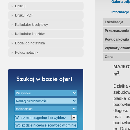
Gratis - Przedwstępna Umowa Nota
Galeria zdj
Drukuj
Informacje
Drukuj PDF
Lokalizacja
Kalkulator kredytowy
Przeznaczenie d
Kalkulator kosztów
Pow. całkowita
Dodaj do notatnika
Wymiary działk
Pokaż notatnik
Cena
MAJKOWI
2
m
.
Działka
zabudow
płaska 
budowla
długość 
oraz us
budowlan
m. Dojaz