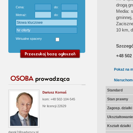
drogą gr
Cena:
do:
Media: s
Metraż:
do:
gminnej,
Zaciszne
10 km, d
Wirtualne spacery
Sz
czegó
+48 502
Pokaż na m
Nieruchom
Standard
Dariusz Kornaś
Stan prawny
kom: +48 502-104-545
Nr licencji
22629
Zagosp. działki
Ukształtowanie 
Kształt działki
darek2@sadurscy.pl