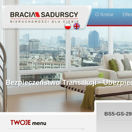
O firmie
Ofe
Profesjonalne Pośrednictwo
Bezpieczeństwo Transakcji - Ubez
Licencjonowani Pośrednicy
BS5-GS-29
Gwarancja Zwrotu Zadatku