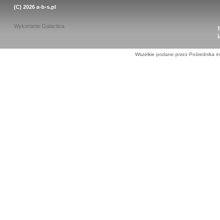
(C) 2026
a-b-s.pl
Wykonanie
Galactica
Wszelkie podane przez Pośrednika in