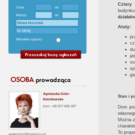
Cztery 
Cena:
do:
budynk
Metraż:
do:
działal
Atuty:
pr
Wirtualne spacery
cz
d
ja
so
sp
ga
Agnieszka Grün-
Stan i p
Kierzkowska
kom: +48 507-668-087
Dom je
własnego
Można z
charakte
To propo
agnieszka2@sadurscy.pl