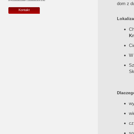
dom z du
Kontakt
Lokaliza
Ch
K
Ci
W 
Sz
Sk
Dlaczeg
wy
wi
cz
so