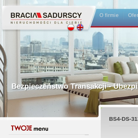
O firmie
Ofe
Profesjonalne Pośrednictwo
Bezpieczeństwo Transakcji - Ubez
Licencjonowani Pośrednicy
BS4-DS-31
Gwarancja Zwrotu Zadatku