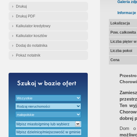
Gratis - Przedwstępna Umowa Nota
Galeria zdj
Drukuj
Informacje
Drukuj PDF
Lokalizacja
Kalkulator kredytowy
Pow. całkowita
Kalkulator kosztów
Liczba pięter 
Dodaj do notatnika
Liczba pokoi
Pokaż notatnik
Cena
Przest
Chorowi
Zamiesz
przestrz
Ten wyj
Chorow
dobrej 
Dom o k
możliwo