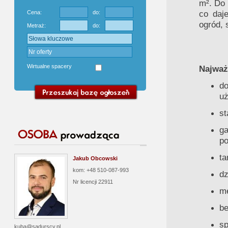
m². Do 
co daj
Cena:
do:
ogród, 
Metraż:
do:
Wirtualne spacery
Najważ
d
u
st
ga
po
ta
Jakub Obcowski
kom: +48 510-087-993
dz
Nr licencji
22911
me
be
sp
kuba@sadurscy.pl