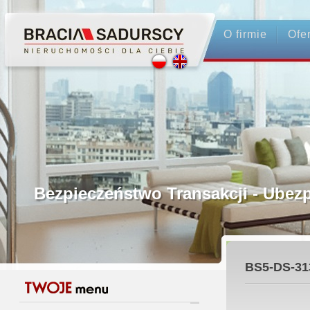
O firmie
Ofe
Profesjonalne Pośrednictwo
Bezpieczeństwo Transakcji - Ubez
Licencjonowani Pośrednicy
BS5-DS-31
Gwarancja Zwrotu Zadatku