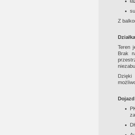
ła
su
Z balko
Działk
Teren j
Brak n
przest
niezabu
Dzięki
możliw
Dojazd
PK
za
DK
Au