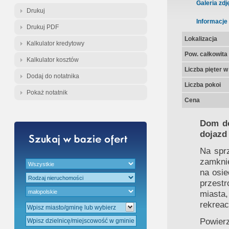
Gratis - Przedwstępna Umowa Nota
Galeria zdj
Drukuj
Informacje
Drukuj PDF
Lokalizacja
Kalkulator kredytowy
Pow. całkowita
Kalkulator kosztów
Liczba pięter 
Dodaj do notatnika
Liczba pokoi
Pokaż notatnik
Cena
Dom do
dojazd
Na spr
zamknię
na osie
przest
miasta
rekreac
Powier