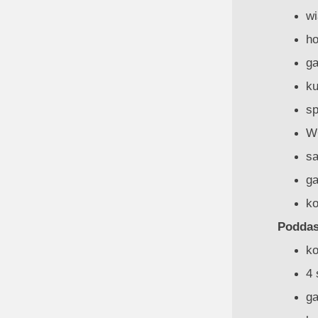
wi
ho
ga
ku
sp
WC
sa
ga
ko
Poddas
ko
4 
ga