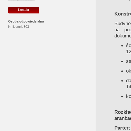
Kontakt
Konstru
Osoba odpowiedzialna
Budynek
Nr licencji:
803
na po
dokumen
śc
1
st
o
da
Ti
ko
Rozkła
aranżac
Parter: