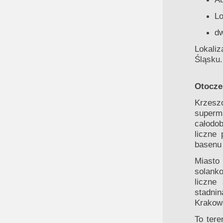
Lo
dw
Lokaliz
Śląsku.
Otoczen
Krzesz
superma
całodob
liczne
basenu 
Miasto 
solank
liczne
stadni
Krakow
To tere