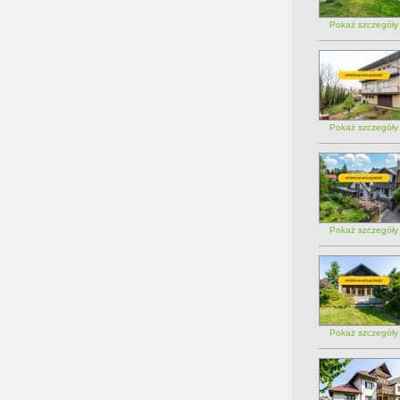
Pokaż szczegół
Pokaż szczegół
Pokaż szczegół
Pokaż szczegół