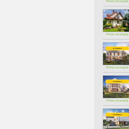
Pokaż szczegół
Pokaż szczegół
Pokaż szczegół
Pokaż szczegół