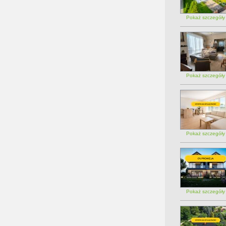
Pokaż szczegół
Pokaż szczegół
Pokaż szczegół
Pokaż szczegół