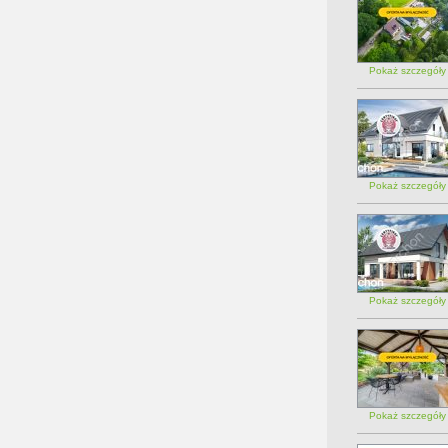
Pokaż szczegół
Pokaż szczegół
Pokaż szczegół
Pokaż szczegół