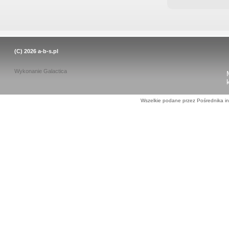
(C) 2026
a-b-s.pl
Wykonanie
Galactica
Wszelkie podane przez Pośrednika in