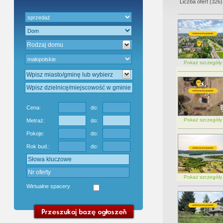
Liczba ofert (
326
)
Gratis - Przedwstępna Umowa Nota
Pokaż szczegół
Cena:
do:
Pokaż szczegół
Metraż:
do:
Pokoje:
do:
Rok bud.:
do:
Pokaż szczegół
Wirtualne spacery