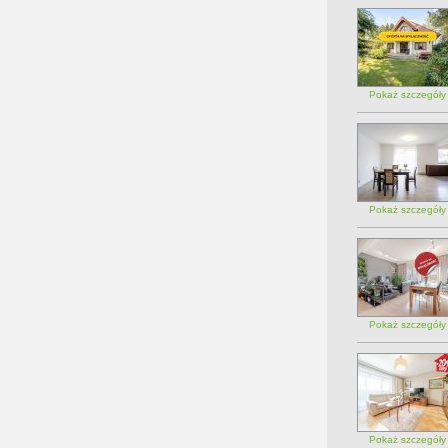
Pokaż szczegół
Pokaż szczegół
Pokaż szczegół
Pokaż szczegół