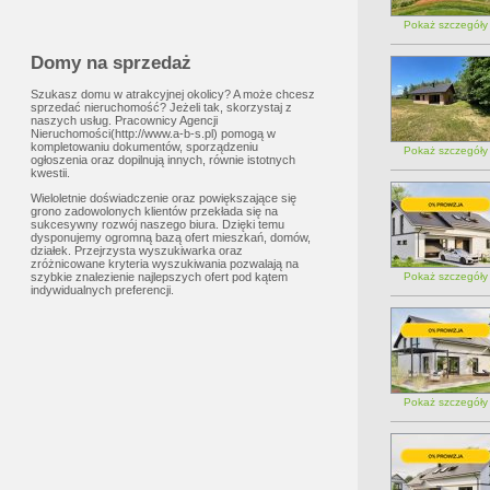
Pokaż szczegół
Domy na sprzedaż
Szukasz domu w atrakcyjnej okolicy? A może chcesz
sprzedać nieruchomość? Jeżeli tak, skorzystaj z
naszych usług. Pracownicy Agencji
Nieruchomości(http://www.a-b-s.pl) pomogą w
kompletowaniu dokumentów, sporządzeniu
Pokaż szczegół
ogłoszenia oraz dopilnują innych, równie istotnych
kwestii.
Wieloletnie doświadczenie oraz powiększające się
grono zadowolonych klientów przekłada się na
sukcesywny rozwój naszego biura. Dzięki temu
dysponujemy ogromną bazą ofert mieszkań, domów,
działek. Przejrzysta wyszukiwarka oraz
zróżnicowane kryteria wyszukiwania pozwalają na
Pokaż szczegół
szybkie znalezienie najlepszych ofert pod kątem
indywidualnych preferencji.
Pokaż szczegół