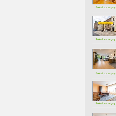
Pokaż szczegół
Pokaż szczegół
Pokaż szczegół
Pokaż szczegół