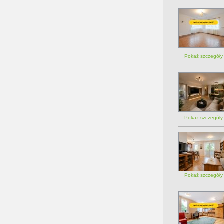
Pokaż szczegół
Pokaż szczegół
Pokaż szczegół