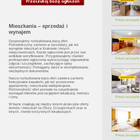
Pokaż szczegół
Mieszkania – sprzedaż i
wynajem
Dysponujemy rozbudowaną bazą ofert.
Pośredniczymy zarówno w sprzedaży, jak też
wynajmie mieszkań w Krakowie i innych
miejscowościach. Każde ogłoszenie jest przez nas
wnikliwie weryfikowane. Przygotowujemy również
Pokaż szczegół
profesjonalne ogłoszenia wykorzystując odpowiednie
zdjęcia i szczegółowe, zachęcające opisy
nieruchomości. Pomagamy także w skompletowaniu
niezbędnych dokumentów.
Nasza rozbudowana baza ofert zawiera zarówno
funkcjonalne kawalerki, jak też przestronne
apartamenty i mieszkania wielopokojowe.
Różnorodność ofert pozwala na zaspokojenie
wymagań klientów pod względem lokalizacji, metrażu
Pokaż szczegół
i ceny.
W bazie znajdują się między innymi atrakcyjne oferty
domów i mieszkań na Olszy, Grzegórzkach oraz w
innych, równie korzystnych lokalizacjach.
Pokaż szczegół