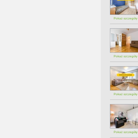
Pokaż szczegół
Pokaż szczegół
Pokaż szczegół
Pokaż szczegół