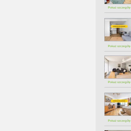
Pokaż szczegół
Pokaż szczegół
Pokaż szczegół
Pokaż szczegół