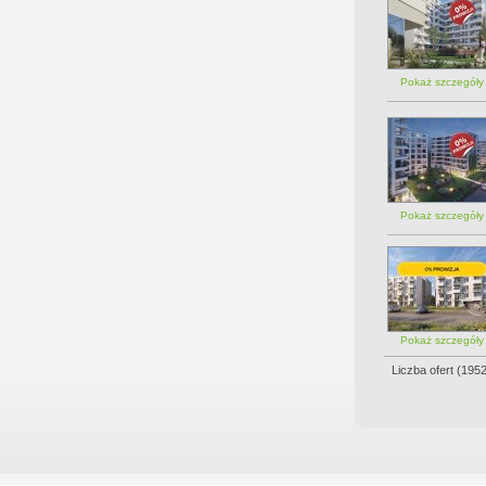
Pokaż szczegół
Pokaż szczegół
Pokaż szczegół
Liczba ofert (
195