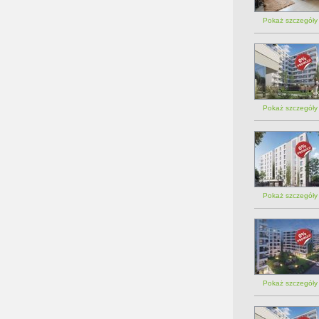
Pokaż szczegół
Pokaż szczegół
Pokaż szczegół
Pokaż szczegół