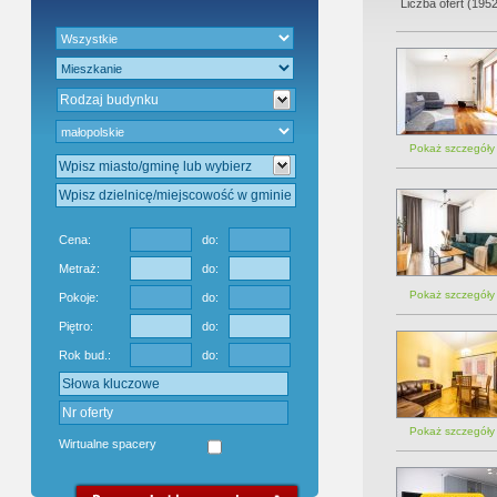
Liczba ofert (
195
Gratis - Przedwstępna Umowa Nota
Pokaż szczegół
Cena:
do:
Metraż:
do:
Pokaż szczegół
Pokoje:
do:
Piętro:
do:
Rok bud.:
do:
Pokaż szczegół
Wirtualne spacery