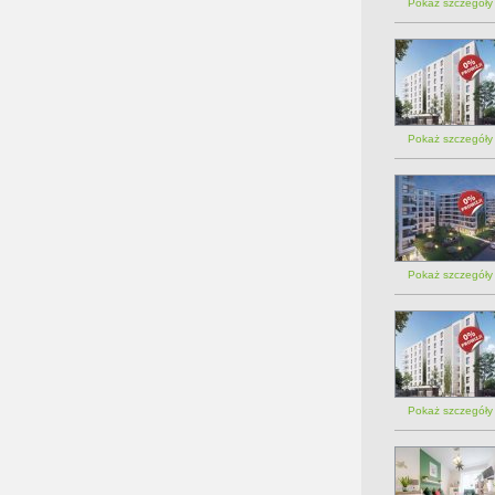
Pokaż szczegół
Pokaż szczegół
Pokaż szczegół
Pokaż szczegół