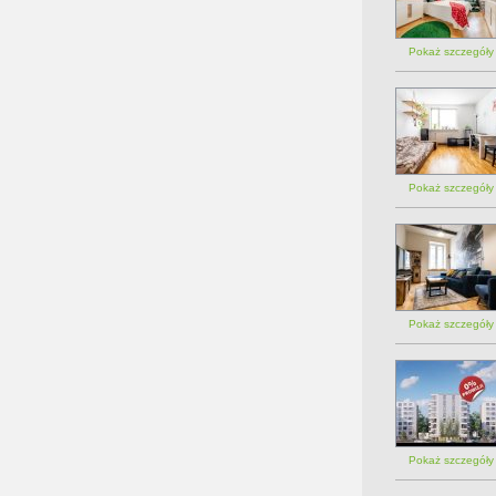
Pokaż szczegół
Pokaż szczegół
Pokaż szczegół
Pokaż szczegół