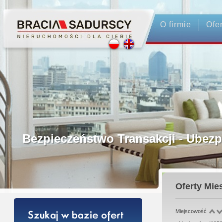
O firmie
Ofe
Profesjonalne Pośrednictwo
Bezpieczeństwo Transakcji - Ubez
Licencjonowani Pośrednicy
Oferty
Mies
Gwarancja Zwrotu Zadatku
Miejscowość