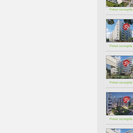
Pokaż szczegół
Pokaż szczegół
Pokaż szczegół
Pokaż szczegół