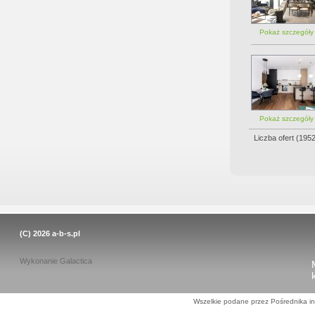
Pokaż szczegół
Pokaż szczegół
Liczba ofert (
195
(C) 2026
a-b-s.pl
Wykonanie
Galactica
Wszelkie podane przez Pośrednika in