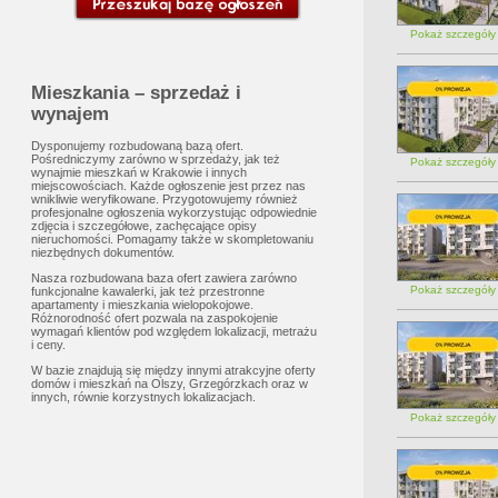
Pokaż szczegół
Mieszkania – sprzedaż i
wynajem
Dysponujemy rozbudowaną bazą ofert.
Pośredniczymy zarówno w sprzedaży, jak też
Pokaż szczegół
wynajmie mieszkań w Krakowie i innych
miejscowościach. Każde ogłoszenie jest przez nas
wnikliwie weryfikowane. Przygotowujemy również
profesjonalne ogłoszenia wykorzystując odpowiednie
zdjęcia i szczegółowe, zachęcające opisy
nieruchomości. Pomagamy także w skompletowaniu
niezbędnych dokumentów.
Nasza rozbudowana baza ofert zawiera zarówno
Pokaż szczegół
funkcjonalne kawalerki, jak też przestronne
apartamenty i mieszkania wielopokojowe.
Różnorodność ofert pozwala na zaspokojenie
wymagań klientów pod względem lokalizacji, metrażu
i ceny.
W bazie znajdują się między innymi atrakcyjne oferty
domów i mieszkań na Olszy, Grzegórzkach oraz w
innych, równie korzystnych lokalizacjach.
Pokaż szczegół