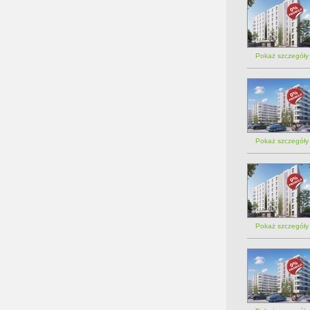
Pokaż szczegół
Pokaż szczegół
Pokaż szczegół