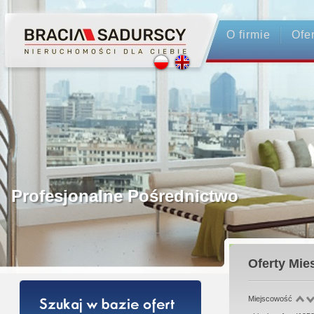
O firmie
Ofe
Profesjonalne Pośrednictwo
Bezpieczeństwo Transakcji - Ubez
Oferty
Mies
Licencjonowani Pośrednicy
Miejscowość