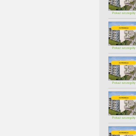
Pokaż szczegół
Pokaż szczegół
Pokaż szczegół
Pokaż szczegół