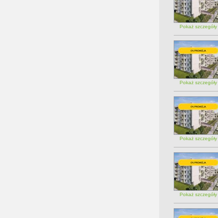
Pokaż szczegół
Pokaż szczegół
Pokaż szczegół
Pokaż szczegół