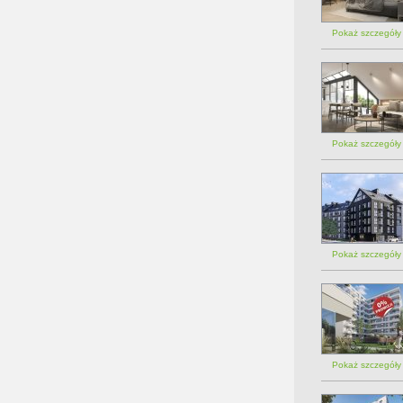
Pokaż szczegół
Pokaż szczegół
Pokaż szczegół
Pokaż szczegół