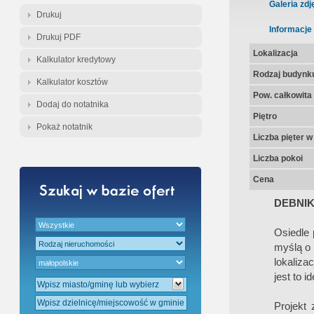
Gratis - Przedwstępna Umowa Nota
Galeria zdj
Drukuj
Informacje
Drukuj PDF
Lokalizacja
Kalkulator kredytowy
Rodzaj budynk
Kalkulator kosztów
Pow. całkowita
Dodaj do notatnika
Piętro
Pokaż notatnik
Liczba pięter 
Liczba pokoi
Cena
DEBNIK
Osiedle 
myślą o 
lokaliza
jest to i
Projekt