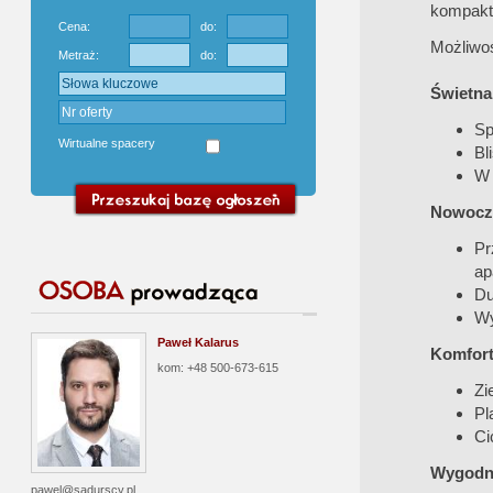
kompakt
Cena:
do:
Możliwoś
Metraż:
do:
Świetna 
Sp
Wirtualne spacery
Bl
W 
Nowocze
Pr
ap
Du
Wy
Paweł Kalarus
Komfort 
kom: +48 500-673-615
Zi
Pl
Ci
Wygodne
pawel@sadurscy.pl