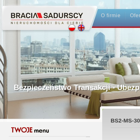
O firmie
Ofe
Profesjonalne Pośrednictwo
Bezpieczeństwo Transakcji - Ubez
Licencjonowani Pośrednicy
BS2-MS-30
Gwarancja Zwrotu Zadatku