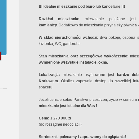
!!! Idealne mieszkanie pod biuro lub kancelarię !!!
Rozkład mieszkania:
mieszkanie położone jest 
kamienicy.
Dodatkowo do mieszkania przynależy
piwnica 
W skład nieruchomości wchodzi:
dwa pokoje, osobna ja
łazienka, WC, garderoba.
Stan mieszkania oraz szczegółowe wykończenie:
miesz
wymienione wszystkie instalacje, okna.
Lokalizacja:
mieszkanie usytuowane jest
bardzo dob
Krakowem
. Okolica zapewnia dostęp do wszelkiej infra
spaceru.
Jeżeli cenicie sobie Państwo przestrzeń, życie w centrum
mieszkanie jest idealne dla Was !
Cena:
1 270 000 zł
(do rozsądnej negocjacji)
Serdecznie polecamy i zapraszamy do oglądania!