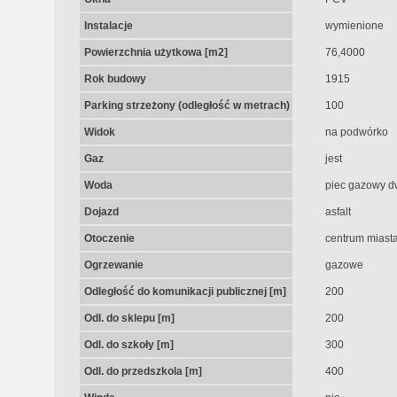
Instalacje
wymienione
Powierzchnia użytkowa [m2]
76,4000
Rok budowy
1915
Parking strzeżony (odległość w metrach)
100
Widok
na podwórko
Gaz
jest
Woda
piec gazowy d
Dojazd
asfalt
Otoczenie
centrum miast
Ogrzewanie
gazowe
Odległość do komunikacji publicznej [m]
200
Odl. do sklepu [m]
200
Odl. do szkoły [m]
300
Odl. do przedszkola [m]
400