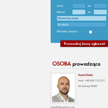
Cena:
do:
Metraż:
do:
Wirtualne spacery
Kamil Dedo
kom: +48 500-715-217
Nr licencji
28467
kamil2@sadurscy.pl