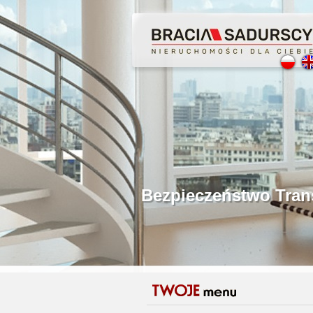
Profesjonalne Poś
Bezpieczeństwo Tr
Licencjonowani P
Gwarancja Zwrotu