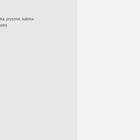
ka, prysznic, kabina
ustro