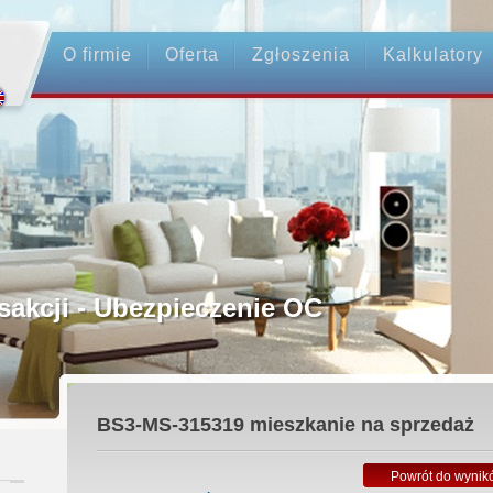
O firmie
Oferta
Zgłoszenia
Kalkulatory
rednictwo
ansakcji - Ubezpieczenie OC
ośrednicy
BS3-MS-315319
mieszkanie na sprzedaż
 Zadatku
Powrót do wynik