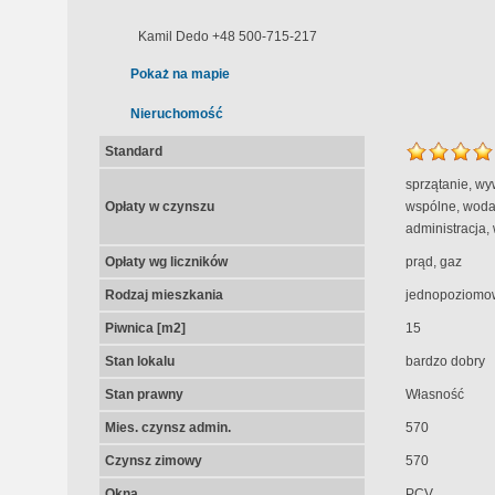
Kamil Dedo +48 500-715-217
Pokaż na mapie
Nieruchomość
Standard
sprzątanie, wy
Opłaty w czynszu
wspólne, woda
administracja,
Opłaty wg liczników
prąd, gaz
Rodzaj mieszkania
jednopoziomo
Piwnica [m2]
15
Stan lokalu
bardzo dobry
Stan prawny
Własność
Mies. czynsz admin.
570
Czynsz zimowy
570
Okna
PCV