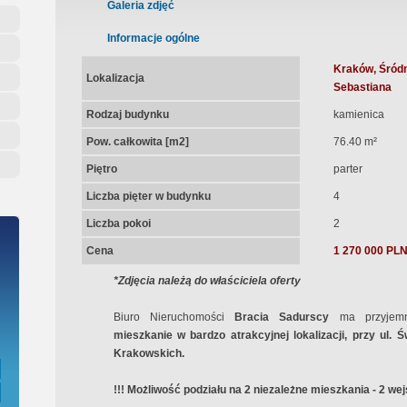
ępna Umowa Notarialna
Galeria zdjęć
Informacje ogólne
Kraków, Śródm
Lokalizacja
Sebastiana
Rodzaj budynku
kamienica
Pow. całkowita [m2]
76.40 m²
Piętro
parter
Liczba pięter w budynku
4
Liczba pokoi
2
Cena
1 270 000 PL
*Zdjęcia należą do właściciela oferty
Biuro Nieruchomości
Bracia Sadurscy
ma przyjem
mieszkanie w bardzo atrakcyjnej lokalizacji, przy ul. 
Krakowskich.
!!! Możliwość podziału na 2 niezależne mieszkania - 2 wejś