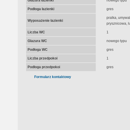
Glazura łazienki
nowego typu
Podłoga łazienki
gres
pralka, umywal
Wyposażenie łazienki
prysznicowa, l
Liczba WC
1
Glazura WC
nowego typu
Podłoga WC
gres
Liczba przedpokoi
1
Podłoga przedpokoi
gres
Formularz kontaktowy