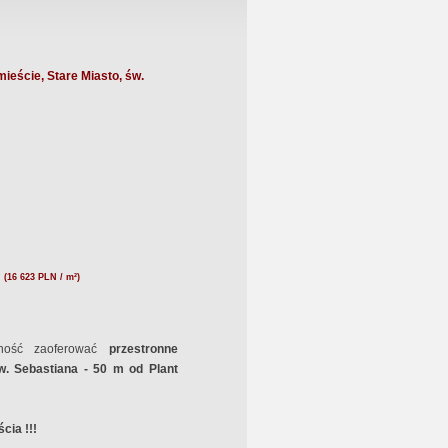
ieście, Stare Miasto, św.
N
(16 623 PLN / m²)
ność zaoferować
przestronne
Św. Sebastiana - 50 m od Plant
cia !!!