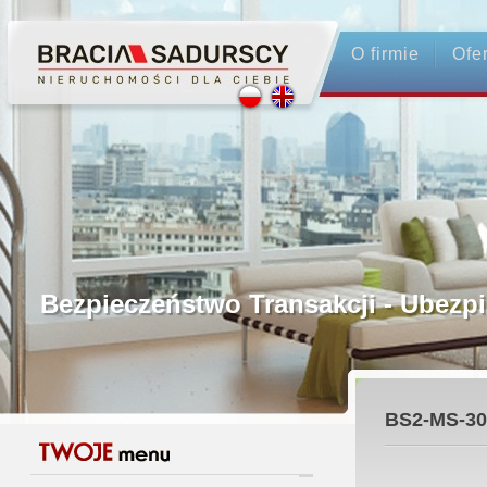
O firmie
Ofe
Profesjonalne Pośrednictwo
Bezpieczeństwo Transakcji - Ubez
Licencjonowani Pośrednicy
BS2-MS-30
Gwarancja Zwrotu Zadatku