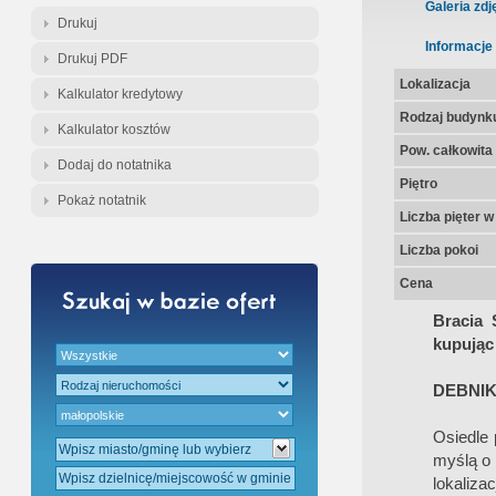
Gratis - Przedwstępna Umowa Nota
Galeria zdj
Drukuj
Informacje
Drukuj PDF
Lokalizacja
Kalkulator kredytowy
Rodzaj budynk
Kalkulator kosztów
Pow. całkowita
Dodaj do notatnika
Piętro
Pokaż notatnik
Liczba pięter 
Liczba pokoi
Cena
Bracia 
kupując 
DEBNIK
Osiedle 
myślą o 
lokaliza