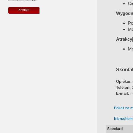
Ci
Kontakt
Wygodne
Po
Mo
Atrakcy
Mo
Skontak
Opiekun 
Telefon:
E-mail:
m
Pokaż na m
Nieruchom
Standard