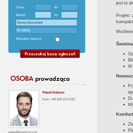
jest to i
Cena:
do:
Projekt
Metraż:
do:
kompakt
Możliwoś
Wirtualne spacery
Świetna 
Sp
Bl
W 
Nowocze
Pr
ap
Paweł Kalarus
Du
kom: +48 500-673-615
Wy
Komfort 
Zi
Pl
pawel@sadurscy.pl