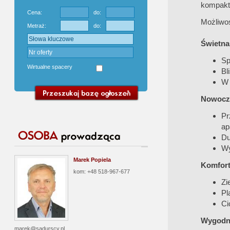
kompakt
Cena:
do:
Możliwoś
Metraż:
do:
Świetna 
Sp
Wirtualne spacery
Bl
W 
Nowocze
Pr
ap
Du
Wy
Marek Popiela
Komfort 
kom: +48 518-967-677
Zi
Pl
Ci
Wygodne
marek@sadurscy.pl