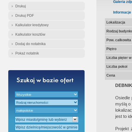
Gratis - Przedwstępna Umowa Nota
Galeria zdj
Drukuj
Informacje
Drukuj PDF
Lokalizacja
Kalkulator kredytowy
Rodzaj budynk
Kalkulator kosztów
Pow. całkowita
Dodaj do notatnika
Piętro
Pokaż notatnik
Liczba pięter 
Liczba pokoi
Cena
DEBNIK
Osiedle 
myślą o 
lokaliza
jest to i
Projekt