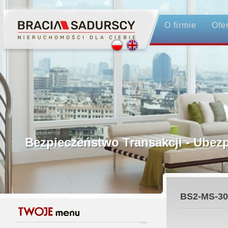
O firmie
Ofe
Profesjonalne Pośrednictwo
Bezpieczeństwo Transakcji - Ubez
Licencjonowani Pośrednicy
BS2-MS-30
Gwarancja Zwrotu Zadatku