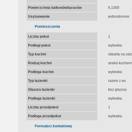
Powierzchnia balkonów/tarasów
6,1300
Usytuowanie
jednostronne
Pomieszczenia
Liczba pokoi
1
Podłogi pokoi
wylewka
Typ kuchni
otwarta na sal
Rodzaj kuchni
aneks kuchenn
Podłoga kuchni
wylewka
Typ łazienki
razem z wc
Glazura łazienki
bez glazury
Podłoga łazienki
wylewka
Liczba przedpokoi
1
Podłoga przedpokoi
wylewka
Formularz kontaktowy