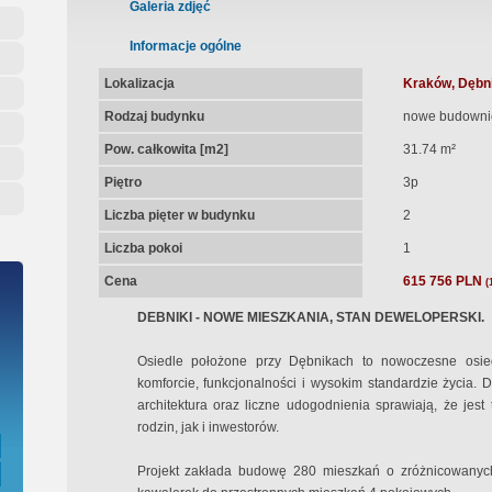
ępna Umowa Notarialna
Galeria zdjęć
Informacje ogólne
Lokalizacja
Kraków, Dębni
Rodzaj budynku
nowe budowni
Pow. całkowita [m2]
31.74 m²
Piętro
3p
Liczba pięter w budynku
2
Liczba pokoi
1
Cena
615 756 PLN
(
DEBNIKI - NOWE MIESZKANIA, STAN DEWELOPERSKI.
Osiedle położone przy Dębnikach to nowoczesne osie
komforcie, funkcjonalności i wysokim standardzie życia. 
architektura oraz liczne udogodnienia sprawiają, że jest
rodzin, jak i inwestorów.
Projekt zakłada budowę 280 mieszkań o zróżnicowanyc