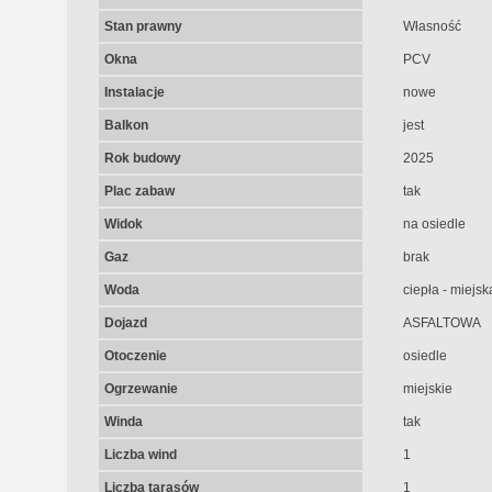
Stan prawny
Własność
Okna
PCV
Instalacje
nowe
Balkon
jest
Rok budowy
2025
Plac zabaw
tak
Widok
na osiedle
Gaz
brak
Woda
ciepła - miejsk
Dojazd
ASFALTOWA
Otoczenie
osiedle
Ogrzewanie
miejskie
Winda
tak
Liczba wind
1
Liczba tarasów
1