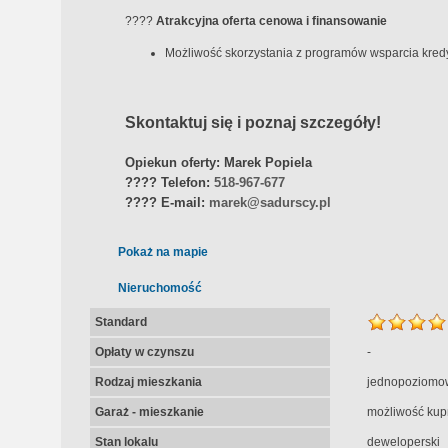
????
Atrakcyjna oferta cenowa i finansowanie
Możliwość skorzystania z programów wsparcia kred
Skontaktuj się i poznaj szczegóły!
Opiekun oferty: Marek Popiela
????
Telefon:
518-967-677
????
E-mail:
marek@sadurscy.pl
Pokaż na mapie
Nieruchomość
Standard
Opłaty w czynszu
-
Rodzaj mieszkania
jednopoziomo
Garaż - mieszkanie
możliwość kup
Stan lokalu
deweloperski