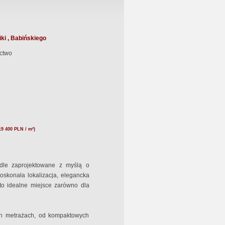
ki , Babińskiego
ctwo
19 400 PLN / m²)
dle zaprojektowane z myślą o
Doskonała lokalizacja, elegancka
 to idealne miejsce zarówno dla
h metrażach, od kompaktowych