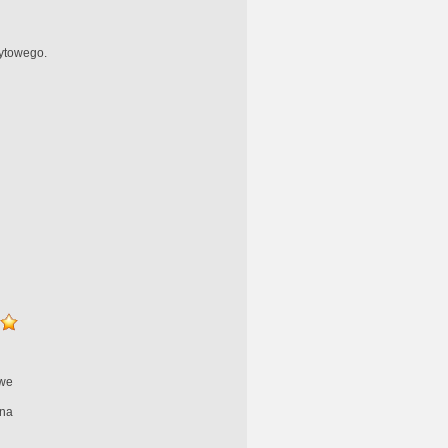
ytowego.
we
na