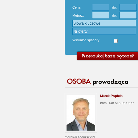
Cena:
do:
Metraż:
do:
Wirtualne spacery
Marek Popiela
kom: +48 518-967-677
marek@sadurscy.pl