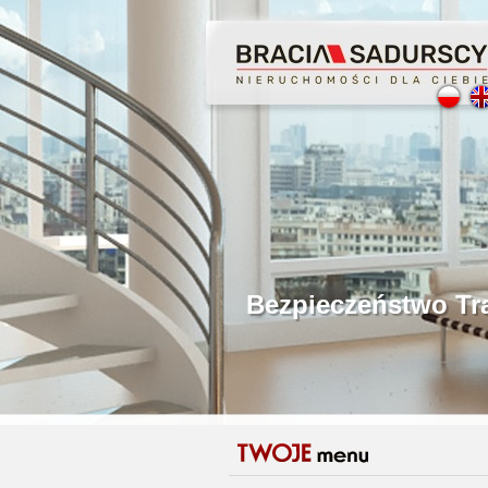
Profesjonalne Poś
Bezpieczeństwo Tr
Licencjonowani P
Gwarancja Zwrotu