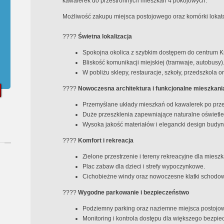
kawalerek do przestronnych mieszkań 4 pokojowych.
Możliwość zakupu miejsca postojowego oraz komórki lokato
????
Świetna lokalizacja
Spokojna okolica z szybkim dostępem do centrum 
Bliskość komunikacji miejskiej (tramwaje, autobusy)
W pobliżu sklepy, restauracje, szkoły, przedszkola or
????
Nowoczesna architektura i funkcjonalne mieszkani
Przemyślane układy mieszkań od kawalerek po prze
Duże przeszklenia zapewniające naturalne oświetle
Wysoka jakość materiałów i elegancki design budy
????
Komfort i rekreacja
Zielone przestrzenie i tereny rekreacyjne dla miesz
Plac zabaw dla dzieci i strefy wypoczynkowe.
Cichobieżne windy oraz nowoczesne klatki schodo
????
Wygodne parkowanie i bezpieczeństwo
Podziemny parking oraz naziemne miejsca postojo
Monitoring i kontrola dostępu dla większego bezpie