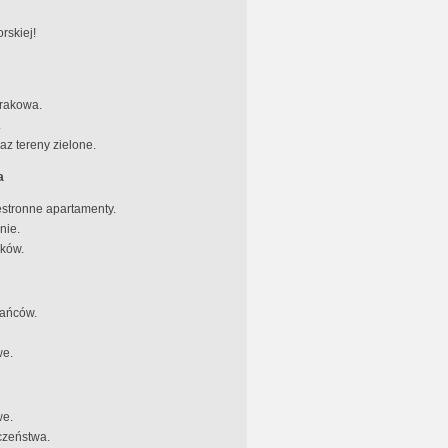
rskiej!
Krakowa.
.
az tereny zielone.
a
stronne apartamenty.
nie.
nków.
kańców.
we.
we.
czeństwa.