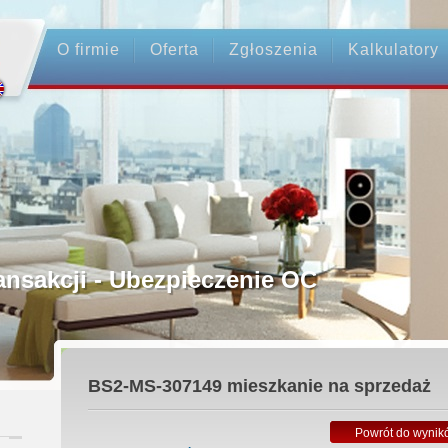
O firmie
Oferta
Zgłoszenia
Kalkulatory
rednictwo
ansakcji - Ubezpieczenie OC
ośrednicy
BS2-MS-307149
mieszkanie na sprzedaż
 Zadatku
Powrót do wynik