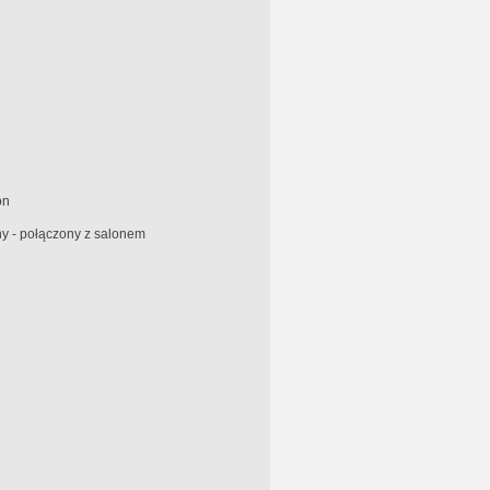
on
y - połączony z salonem