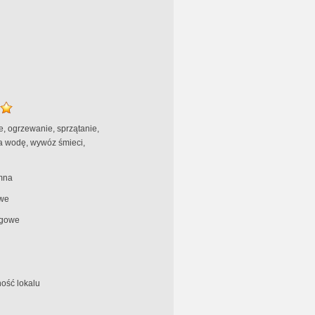
, ogrzewanie, sprzątanie,
a wodę, wywóz śmieci,
mna
we
ngowe
ość lokalu