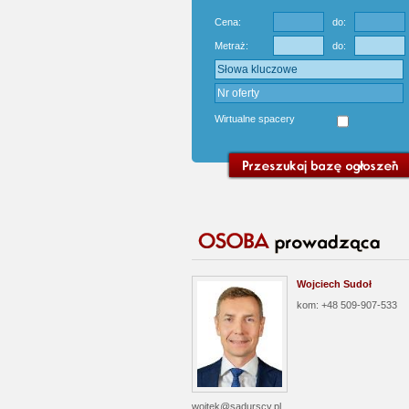
Cena:
do:
Metraż:
do:
Wirtualne spacery
Wojciech Sudoł
kom: +48 509-907-533
wojtek@sadurscy.pl