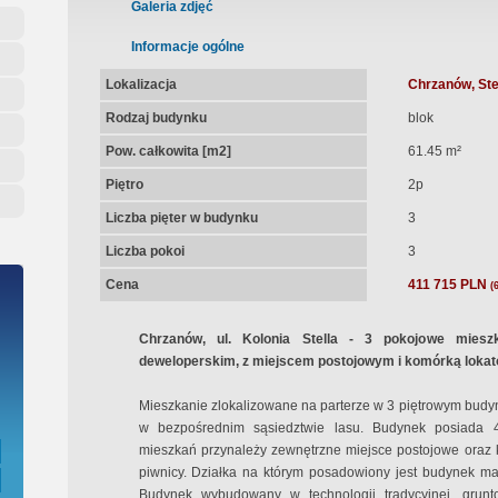
ępna Umowa Notarialna
Galeria zdjęć
Informacje ogólne
Lokalizacja
Chrzanów, Stel
Rodzaj budynku
blok
Pow. całkowita [m2]
61.45 m²
Piętro
2p
Liczba pięter w budynku
3
Liczba pokoi
3
Cena
411 715 PLN
(
Chrzanów, ul. Kolonia Stella - 3 pokojowe mies
deweloperskim, z miejscem postojowym i komórką lokat
Mieszkanie zlokalizowane na parterze w 3 piętrowym budy
w bezpośrednim sąsiedztwie lasu. Budynek posiada 
mieszkań przynależy zewnętrzne miejsce postojowe oraz 
piwnicy. Działka na którym posadowiony jest budynek ma
Budynek wybudowany w technologii tradycyjnej, grunt