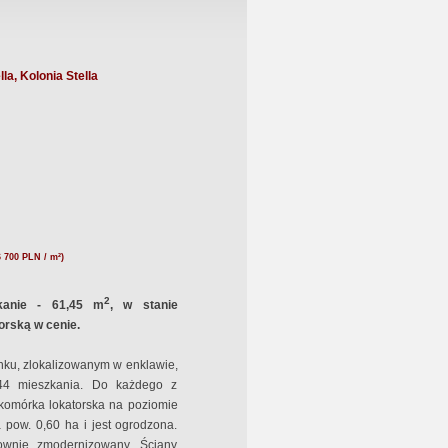
la, Kolonia Stella
6 700 PLN / m²)
2
zkanie - 61,45 m
, w stanie
orską w cenie.
nku, zlokalizowanym w enklawie,
44 mieszkania. Do każdego z
komórka lokatorska na poziomie
 pow. 0,60 ha i jest ogrodzona.
ownie zmodernizowany. Ściany