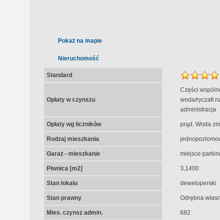
Pokaż na mapie
Nieruchomość
Standard
Części wspólne
Opłaty w czynszu
woda/ryczałt n
administracja
Opłaty wg liczników
prąd, Woda zi
Rodzaj mieszkania
jednopoziomo
Garaż - mieszkanie
miejsce parki
Piwnica [m2]
3,1400
Stan lokalu
deweloperski
Stan prawny
Odrębna własn
Mies. czynsz admin.
682