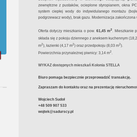
zewnętrzne z pustaków, ocieplone styropianem, okna PCV
system ciepłej wody do indywidulanego montażu (bojle
podgrzewacz wody), brak gazu. Modernizacja zakończona w
2
Oferta dotyczy mieszkania o pow.
61
,45 m
. Mieszkanie p
składa się z pokoju dziennego z aneksem kuchennym (18,
2
2
2
m
), łazienki (4,17 m
) oraz przedpokoju (8,03 m
).
2
Powierzchnia przynależnej piwnicy: 3,14 m
.
WYKAZ dostępnych mieszkań Kolonia STELLA
Biuro pomaga bezpiecznie przeprowadzić transakcję.
Zapraszam do kontaktu oraz na prezentację nieruchomoś
Wojciech Sudoł
+48 509 907 533
wojtek@sadurscy.pl