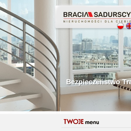
Profesjonalne Poś
Bezpieczeństwo Tr
Licencjonowani P
Gwarancja Zwrotu