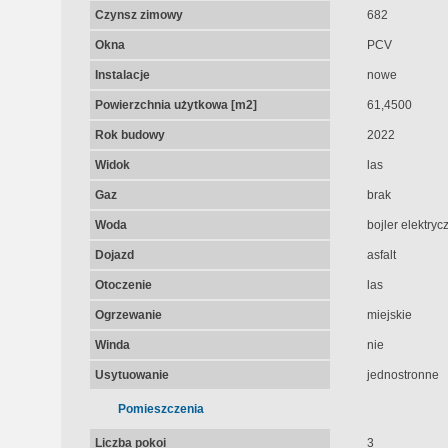
Czynsz zimowy
682
Okna
PCV
Instalacje
nowe
Powierzchnia użytkowa [m2]
61,4500
Rok budowy
2022
Widok
las
Gaz
brak
Woda
bojler elektryc
Dojazd
asfalt
Otoczenie
las
Ogrzewanie
miejskie
Winda
nie
Usytuowanie
jednostronne
Pomieszczenia
Liczba pokoi
3