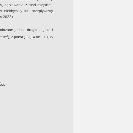
, ogrzewanie z sieci miejskiej,
r elektryczny lub przepływowy
 2022 r.
ołożone jest na drugim piętrze i
2
2
25 m
), 2 pokoi ( 17,14 m
i 13,86
ci.