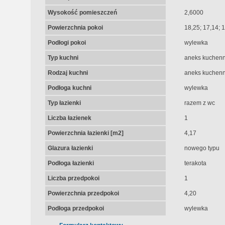
Wysokość pomieszczeń
2,6000
Powierzchnia pokoi
18,25; 17,14; 
Podłogi pokoi
wylewka
Typ kuchni
aneks kuchen
Rodzaj kuchni
aneks kuchenn
Podłoga kuchni
wylewka
Typ łazienki
razem z wc
Liczba łazienek
1
Powierzchnia łazienki [m2]
4,17
Glazura łazienki
nowego typu
Podłoga łazienki
terakota
Liczba przedpokoi
1
Powierzchnia przedpokoi
4,20
Podłoga przedpokoi
wylewka