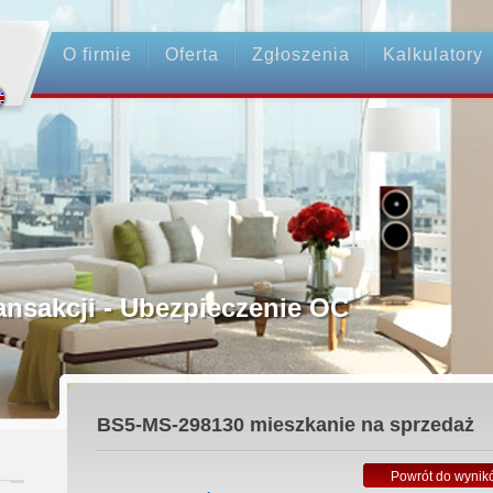
O firmie
Oferta
Zgłoszenia
Kalkulatory
rednictwo
ansakcji - Ubezpieczenie OC
ośrednicy
BS5-MS-298130
mieszkanie na sprzedaż
 Zadatku
Powrót do wynik