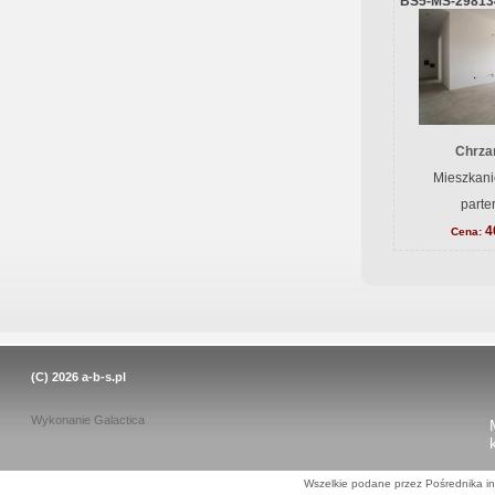
BS5-MS-29813
Chrzan
Mieszkani
parte
4
Cena:
(C) 2026
a-b-s.pl
Wykonanie
Galactica
Wszelkie podane przez Pośrednika in