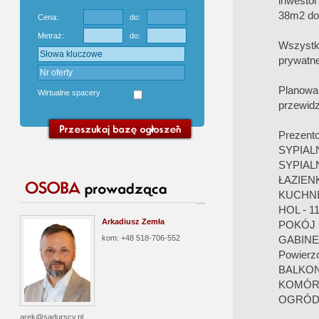
inwestor
38m2 do
Cena:
do:
Metraż:
do:
Wszystk
prywatne
Planowa
Wirtualne spacery
przewidz
Prezento
SYPIALN
SYPIALN
ŁAZIENK
KUCHNIA
HOL - 1
Arkadiusz Zemła
POKÓJ 
kom: +48 518-706-552
GABINET
Powierzc
BALKON 
KOMÓRK
OGRÓDE
arek@sadurscy.pl