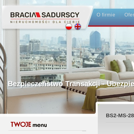
O firmie
Ofe
Profesjonalne Pośrednictwo
Bezpieczeństwo Transakcji - Ubez
Licencjonowani Pośrednicy
BS2-MS-28
Gwarancja Zwrotu Zadatku