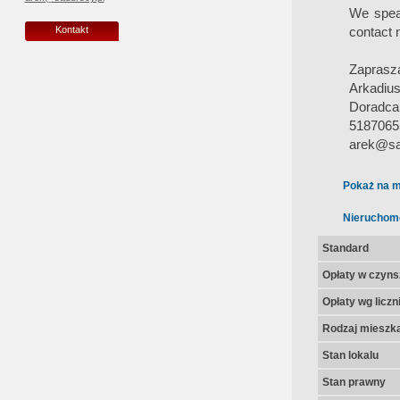
We speak
contact 
Kontakt
Zaprasz
Arkadiu
Doradca
5187065
arek@sa
Pokaż na m
Nieruchom
Standard
Opłaty w czyns
Opłaty wg licz
Rodzaj mieszk
Stan lokalu
Stan prawny