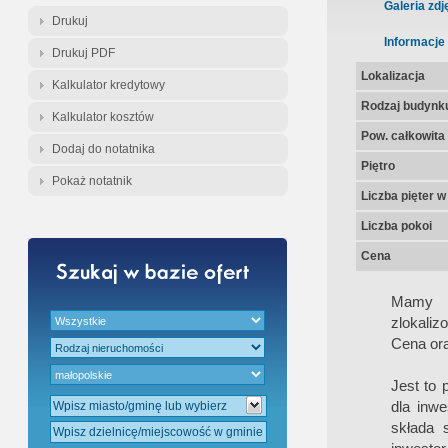
Gratis - Przedwstępna Umowa Nota
Galeria zdj
Drukuj
Informacje
Drukuj PDF
Lokalizacja
Kalkulator kredytowy
Rodzaj budynk
Kalkulator kosztów
Pow. całkowita
Dodaj do notatnika
Piętro
Pokaż notatnik
Liczba pięter 
Liczba pokoi
Cena
Mamy p
zlokaliz
Cena ora
Jest to 
dla inwe
składa 