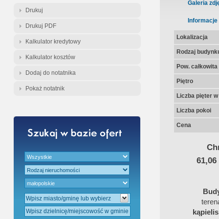
Gratis - Przedwstępna Umowa Nota
Galeria zdj
Drukuj
Informacje
Drukuj PDF
Lokalizacja
Kalkulator kredytowy
Rodzaj budynk
Kalkulator kosztów
Pow. całkowita
Dodaj do notatnika
Piętro
Pokaż notatnik
Liczba pięter 
Liczba pokoi
Cena
Chr
61,06
Bud
teren
kąpieli