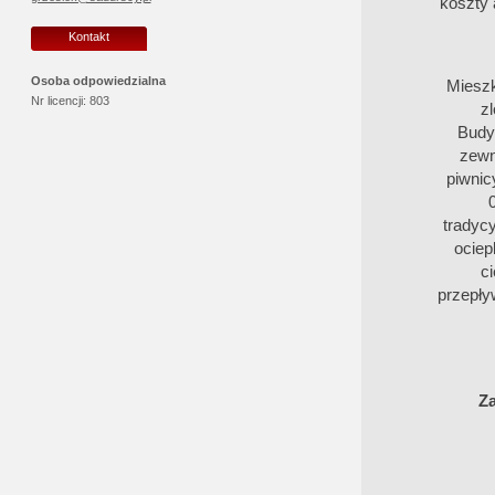
koszty 
Kontakt
Osoba odpowiedzialna
Mieszk
Nr licencji:
803
z
Budy
zewn
piwnic
tradyc
ociep
c
przepły
Za