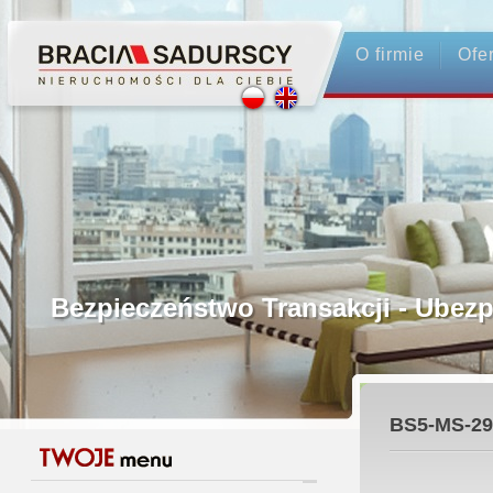
O firmie
Ofe
Profesjonalne Pośrednictwo
Bezpieczeństwo Transakcji - Ubez
Licencjonowani Pośrednicy
BS5-MS-29
Gwarancja Zwrotu Zadatku