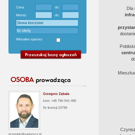
Cena:
do:
Dla
infr
Metraż:
do:
przystan
dostan
Wirtualne spacery
Poblisk
centr
d
Mieszka
Grzegorz Zębala
kom: +48 796-541-485
Nr licencji
23799
Czynsz 
grzesiek@sadurscy.pl