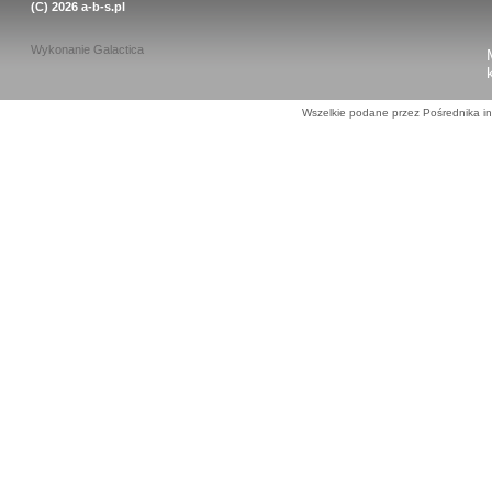
(C) 2026
a-b-s.pl
Wykonanie
Galactica
Wszelkie podane przez Pośrednika in