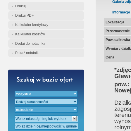
Gratis - Przedwstępna Umowa Nota
Galeria zdj
Drukuj
Informacje
Drukuj PDF
Lokalizacja
Kalkulator kredytowy
Przeznaczenie d
Kalkulator kosztów
Pow. całkowita
Dodaj do notatnika
Wymiary działk
Pokaż notatnik
Cena
*zdjęc
Glewi
pow.
Nowej
Dzia
zagos
teren
wynos
rolnym