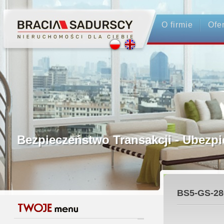
O firmie
Ofe
Profesjonalne Pośrednictwo
Bezpieczeństwo Transakcji - Ubez
Licencjonowani Pośrednicy
BS5-GS-28
Gwarancja Zwrotu Zadatku