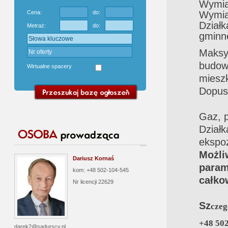
Wymia
Wymiar
Cena:
do:
Dział
Metraż:
do:
gminne
Maks
budo
Wirtualne spacery
miesz
Dopus
Gaz, p
Działk
ekspoz
Możli
Dariusz Kornaś
param
kom: +48 502-104-545
całko
Nr licencji
22629
Sz
czeg
+48 502
darek2@sadurscy.pl