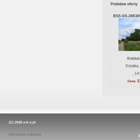
Podobne oferty
BS5-GS-28638
Konius
Działka,
, 14
1
Cena:
(C) 2026
a-b-s.pl
Wykonanie
Galactica