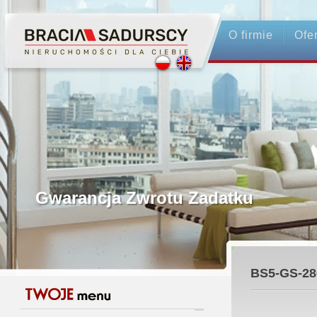
O firmie
Ofe
Profesjonalne Pośrednictwo
Bezpieczeństwo Transakcji - Ubez
Licencjonowani Pośrednicy
Gwarancja Zwrotu Zadatku
Gratis - Przedwstępna Umowa Nota
BS5-GS-28