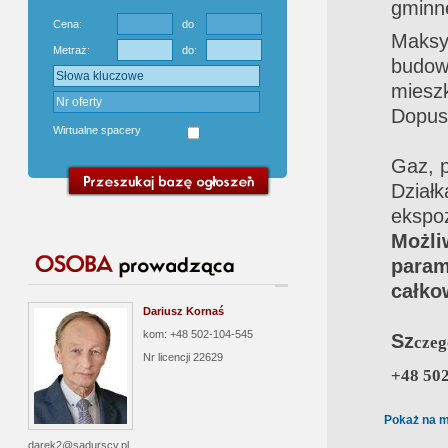
gminne
Cena:
do:
Maks
Metraż:
do:
budo
miesz
Dopus
Wirtualne spacery
Gaz, p
Działk
ekspoz
Możli
param
całko
Dariusz Kornaś
kom: +48 502-104-545
Sz
czeg
Nr licencji
22629
+48 502
Pokaż na m
darek2@sadurscy.pl