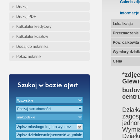
Galeria zdj
Drukuj
Informacje
Drukuj PDF
Lokalizacja
Kalkulator kredytowy
Przeznaczenie d
Kalkulator kosztów
Pow. całkowita
Dodaj do notatnika
Wymiary działk
Pokaż notatnik
Cena
*zdjęc
Glew
budow
centr
Dzia
zagos
jednor
Wymia
Dział