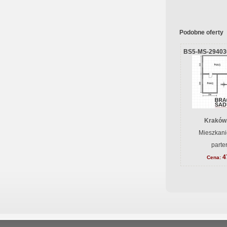
Podobne oferty
BS5-MS-29403
Kraków
Mieszkani
parte
4
Cena: