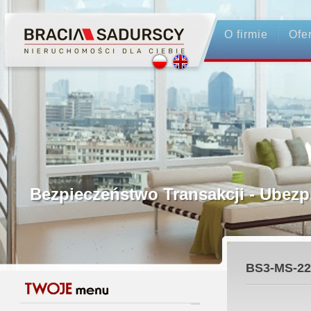
O firmie
Ofe
Profesjonalne Pośrednictwo
Bezpieczeństwo Transakcji - Ubez
Licencjonowani Pośrednicy
BS3-MS-22
Gwarancja Zwrotu Zadatku