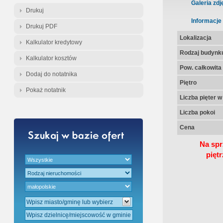
Gratis - Przedwstępna Umowa Nota
Galeria zdj
Drukuj
Informacje
Drukuj PDF
Lokalizacja
Kalkulator kredytowy
Rodzaj budynk
Kalkulator kosztów
Pow. całkowita
Dodaj do notatnika
Piętro
Pokaż notatnik
Liczba pięter 
Liczba pokoi
Cena
Na spr
pięt