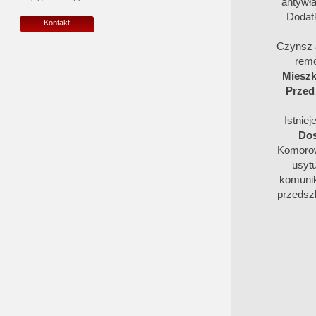
antywł
Dodat
Kontakt
Czynsz a
remo
Mieszk
Przed
Istnie
Dos
Komorow
usytu
komunika
przedsz