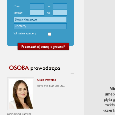
Cena:
do:
Metraż:
do:
Wirtualne spacery
Alicja Pawelec
kom: +48 500-206-211
Mi
umeb
płyta 
rozkł
łazien
alicja@sadurscy.pl