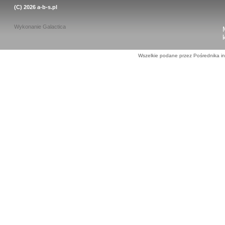
(C) 2026
a-b-s.pl
Wykonanie
Galactica
Wszelkie podane przez Pośrednika in