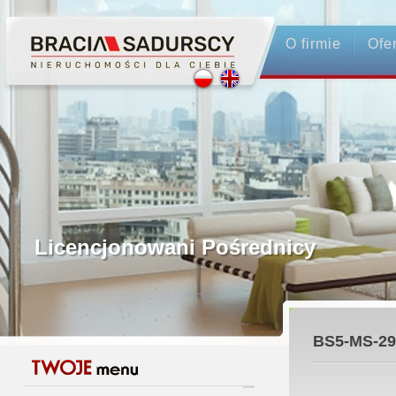
O firmie
Ofe
Profesjonalne Pośrednictwo
Bezpieczeństwo Transakcji - Ubez
Licencjonowani Pośrednicy
Gwarancja Zwrotu Zadatku
BS5-MS-29
Gratis - Przedwstępna Umowa Nota