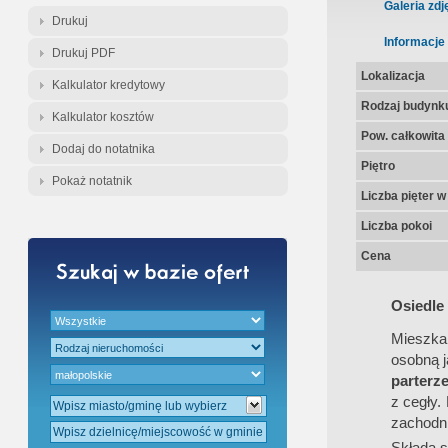
Galeria zdj
Drukuj
Informacje
Drukuj PDF
Lokalizacja
Kalkulator kredytowy
Rodzaj budynk
Kalkulator kosztów
Pow. całkowita
Dodaj do notatnika
Piętro
Pokaż notatnik
Liczba pięter 
Liczba pokoi
Cena
Osiedle
Mieszka
osobną j
parterz
z cegły.
zachodni
Składa s