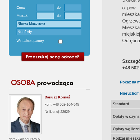
o pow. 
Cena:
do:
mieszkan
Metraż:
do:
Ogrzewan
Mieszkan
miejskiej
Odrębna 
Wirtualne spacery
Szczegół
+48 502
Pokaż na m
Nieruchom
Dariusz Kornaś
Standard
kom: +48 502-104-545
Nr licencji
22629
Opłaty w czyns
Opłaty wg licz
Rodzaj mieszk
darek2@sadurscy.pl