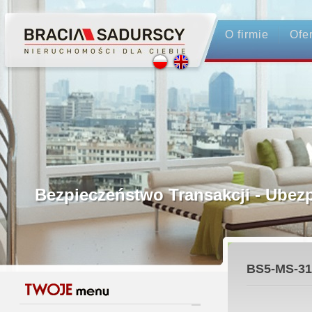
O firmie
Ofe
Profesjonalne Pośrednictwo
Bezpieczeństwo Transakcji - Ubez
Licencjonowani Pośrednicy
BS5-MS-31
Gwarancja Zwrotu Zadatku