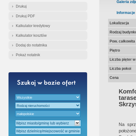
Gratis - Przedwstępna Umowa Nota
Galeria zdj
Drukuj
Informacje
Drukuj PDF
Lokalizacja
Kalkulator kredytowy
Rodzaj budynk
Kalkulator kosztów
Pow. całkowita
Dodaj do notatnika
Piętro
Pokaż notatnik
Liczba pięter 
Liczba pokoi
Cena
Komfo
taras
Skrzy
Na spr
położon