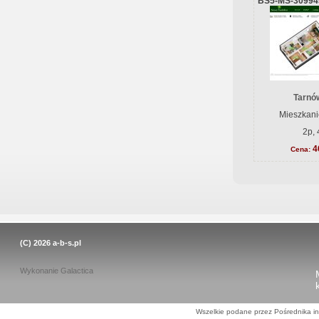
BS5-MS-30994
Tarnów
Mieszkani
2p, 
4
Cena:
(C) 2026
a-b-s.pl
Wykonanie
Galactica
Wszelkie podane przez Pośrednika in