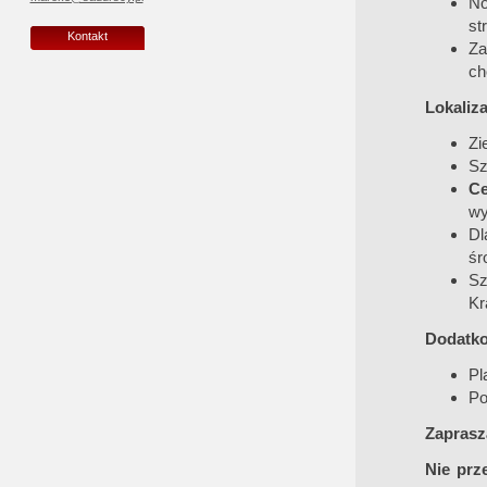
No
st
Kontakt
Za
ch
Lokaliza
Zi
Sz
Ce
wy
Dl
śr
Sz
Kr
Dodatko
Pl
Po
Zaprasz
Nie prz