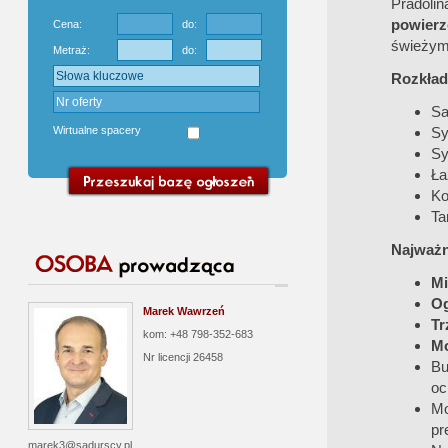
Pradol
powierz
Cena:
do:
świeżym
Metraż:
do:
Rozkład
Sa
Wirtualne spacery
Sy
Sy
Ła
Ko
Ta
Najważn
Mi
Og
Marek Wawrzeń
Tr
kom: +48 798-352-683
Mo
Nr licencji
26458
Bu
oc
Mo
pr
marek3@sadurscy.pl