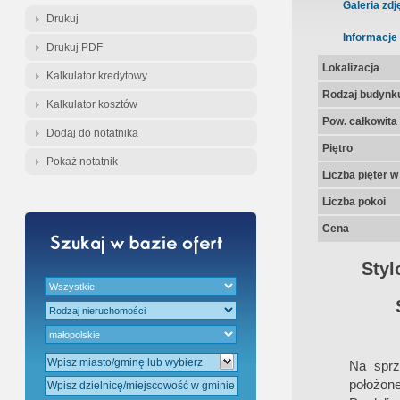
Gratis - Przedwstępna Umowa Nota
Galeria zdj
Drukuj
Informacje
Drukuj PDF
Lokalizacja
Kalkulator kredytowy
Rodzaj budynk
Kalkulator kosztów
Pow. całkowita
Dodaj do notatnika
Piętro
Pokaż notatnik
Liczba pięter 
Liczba pokoi
Cena
Styl
Na spr
położon