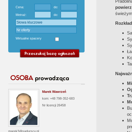
Pradolin
powierz
Cena:
do:
świeżym
Metraż:
do:
Rozkład
Sa
Wirtualne spacery
Sy
Sy
Ła
Ko
Ta
Najważn
Mi
Og
Marek Wawrzeń
Tr
kom: +48 798-352-683
Mo
Nr licencji
26458
Bu
oc
Mo
pr
marek3@sadurscy.pl