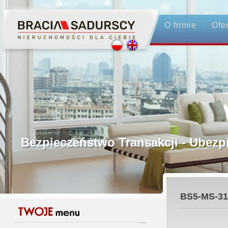
O firmie
Ofe
Profesjonalne Pośrednictwo
Bezpieczeństwo Transakcji - Ubez
Licencjonowani Pośrednicy
BS5-MS-31
Gwarancja Zwrotu Zadatku