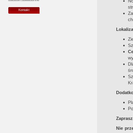
No
st
Kontakt
Za
ch
Lokaliza
Zi
Sz
Ce
wy
Dl
śr
Sz
Kr
Dodatko
Pl
Po
Zaprasz
Nie prz