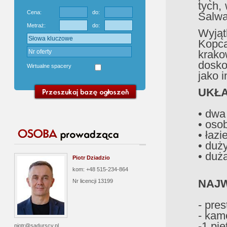
tych,
Cena:
do:
Salwat
Metraż:
do:
Wyjąt
Kopc
krak
dosko
Wirtualne spacery
jako 
UKŁA
• dwa
• oso
• łaz
• duż
• duż
Piotr Dziadzio
kom: +48 515-234-864
NAJW
Nr licencji
13199
- pres
- kam
-1 pię
piotr@sadurscy.pl