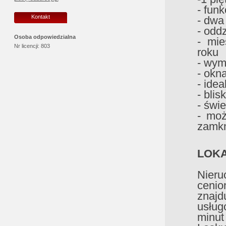
- fun
Kontakt
- dwa
- odd
Osoba odpowiedzialna
- mi
Nr licencji:
803
roku
- wym
- okn
- ide
- bli
- świ
- moż
zamkn
LOKA
Nieru
cenio
znajd
usług
minut