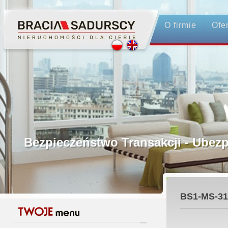
O firmie
Ofe
Profesjonalne Pośrednictwo
Bezpieczeństwo Transakcji - Ubez
Licencjonowani Pośrednicy
BS1-MS-31
Gwarancja Zwrotu Zadatku