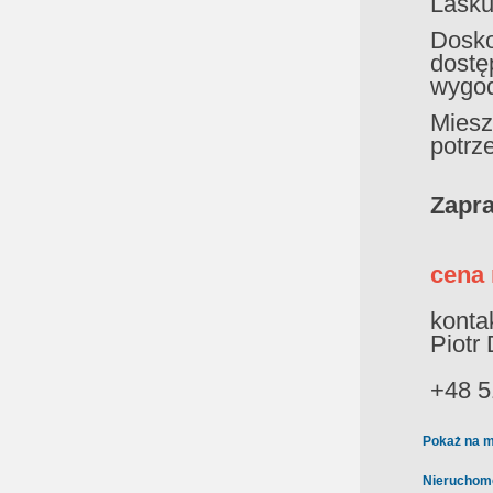
Lasku
Dosko
dost
wygod
Mies
potrz
Zapra
cena 
konta
Piotr
+48 5
Pokaż na m
Nieruchom