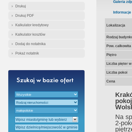
Gratis - Przedwstępna Umowa Nota
Galeria zdj
Drukuj
Informacje
Drukuj PDF
Kalkulator kredytowy
Lokalizacja
Kalkulator kosztów
Rodzaj budynk
Dodaj do notatnika
Pow. całkowita
Pokaż notatnik
Piętro
Liczba pięter 
Liczba pokoi
Cena
Krak
pokoj
Wols
Na sp
2-pok
piętr