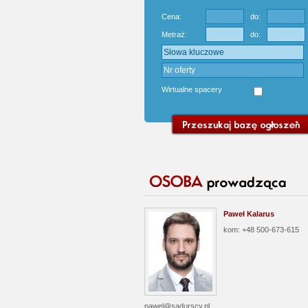
Cena:
do:
Metraż:
do:
Wirtualne spacery
Paweł Kalarus
kom: +48 500-673-615
pawel@sadurscy.pl