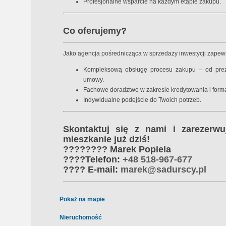
Profesjonalne wsparcie na każdym etapie zakupu.
Co oferujemy?
Jako agencja pośrednicząca w sprzedaży inwestycji zapew
Kompleksową obsługę procesu zakupu – od prezen
umowy.
Fachowe doradztwo w zakresie kredytowania i forma
Indywidualne podejście do Twoich potrzeb.
Skontaktuj się z nami i zarezerw
mieszkanie już dziś!
????‍???? Marek Popiela
????
Telefon
:
+48 518-967-677
????
E-mail:
marek@sadurscy.pl
Pokaż na mapie
Nieruchomość