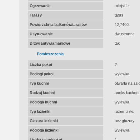
Ogrzewanie
miejskie
Tarasy
taras
Powierzchnia balkonów/tarasów
12,7400
Usytuowanie
dwustronne
Drzwi antywłamaniowe
tak
Pomieszczenia
Liczba pokoi
2
Podłogi pokoi
wylewka
Typ kuchni
otwarta na sal
Rodzaj kuchni
aneks kuchenn
Podłoga kuchni
wylewka
Typ łazienki
razem z wc
Glazura łazienki
bez glazury
Podłoga łazienki
wylewka
Liczba przedpokoi
1