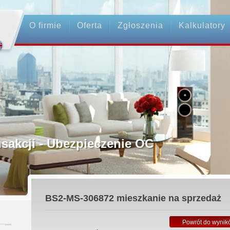
O firmie
Oferta
Zgłoszenia
Kalkulatory
rednictwo
ansakcji - Ubezpieczenie OC
ośrednicy
BS2-MS-306872
mieszkanie na sprzedaż
 Zadatku
Powrót do wynik