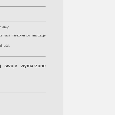
niamy:
tacji mieszkań po finalizację
lności.
uj swoje wymarzone