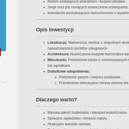
Rodzin szukających przestrzeni i bezpieczeństwa.
Singli oraz par ceniących nowoczesne rozwiązania.
Inwestorów poszukujących nieruchomości o wysokim
Opis Inwestycji
Lokalizacja:
Malownicza okolica z dogodnym dostę
najważniejszych punktów usługowych.
Architektura:
Nowoczesne budynki harmonijnie wpis
Mieszkania:
Przestronne lokale o zróżnicowanych m
lub ogródkami.
Dodatkowe udogodnienia:
Podziemne garaże i miejsca postojowe.
Przestrzenie rekreacyjne i tereny zielone dl
Dlaczego warto?
Wysoka jakość materiałów i standard wykończenia.
Spokojne sąsiedztwo i bliskość natury.
Atrakcyjne warunki cenowe.