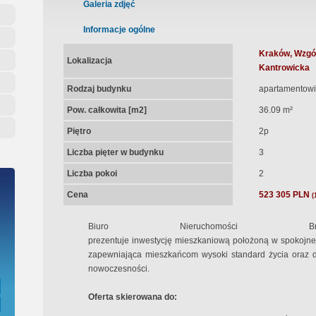
ępna Umowa Notarialna
Galeria zdjęć
Informacje ogólne
Kraków, Wzgór
Lokalizacja
Kantrowicka
Rodzaj budynku
apartamentowi
Pow. całkowita [m2]
36.09 m²
Piętro
2p
Liczba pięter w budynku
3
Liczba pokoi
2
Cena
523 305 PLN
(
Biuro Nieruchomości Br
prezentuje inwestycję mieszkaniową położoną w spokojnej
zapewniająca mieszkańcom wysoki standard życia oraz d
nowoczesności.
Oferta skierowana do: