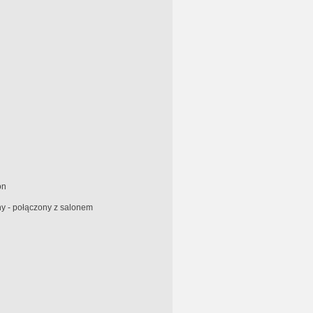
on
y - połączony z salonem