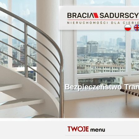
Profesjonalne Poś
Bezpieczeństwo Tr
Licencjonowani P
Gwarancja Zwrotu