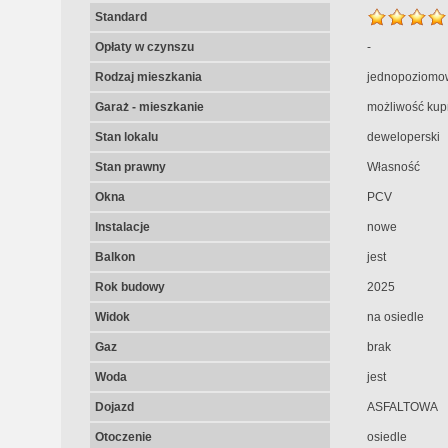
Standard
Opłaty w czynszu
-
Rodzaj mieszkania
jednopoziomo
Garaż - mieszkanie
możliwość kup
Stan lokalu
deweloperski
Stan prawny
Własność
Okna
PCV
Instalacje
nowe
Balkon
jest
Rok budowy
2025
Widok
na osiedle
Gaz
brak
Woda
jest
Dojazd
ASFALTOWA
Otoczenie
osiedle