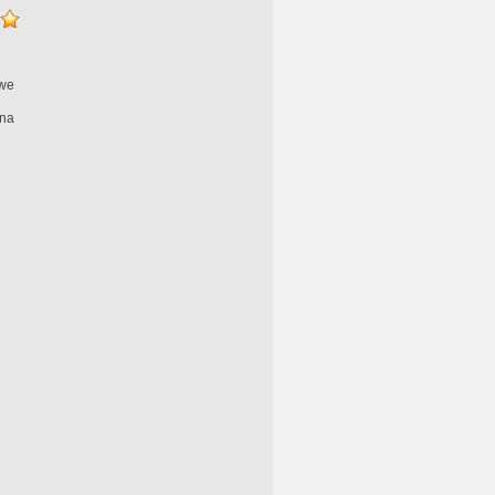
we
na