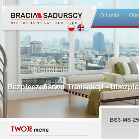
O firmie
Ofe
Profesjonalne Pośrednictwo
Bezpieczeństwo Transakcji - Ubez
Licencjonowani Pośrednicy
BS3-MS-25
Gwarancja Zwrotu Zadatku