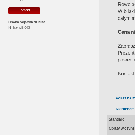
Rewelac
Kontakt
W blisk
całym m
Osoba odpowiedzialna
Nr licencji:
803
Cena n
Zaprasz
Prezen
pośredn
Kontakt
Pokaż na m
Nieruchom
Standard
Opłaty w czyns