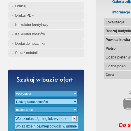
Gratis - Przedwstępna Umowa Nota
Galeria zdj
Drukuj
Informacje
Drukuj PDF
Lokalizacja
Kalkulator kredytowy
Rodzaj budynk
Kalkulator kosztów
Pow. całkowita
Dodaj do notatnika
Piętro
Pokaż notatnik
Liczba pięter 
Liczba pokoi
Cena
Do s