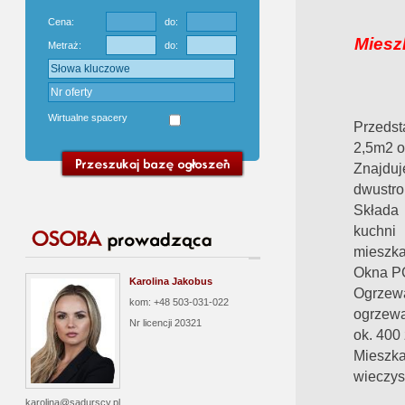
Cena:
do:
Mieszk
Metraż:
do:
Wirtualne spacery
Przeds
2,5m2 o
Znajduje
dwustro
Składa 
kuchni 
mieszka
Okna P
Karolina Jakobus
Ogrzewa
kom: +48 503-031-022
ogrzewa
Nr licencji
20321
ok. 400 
Mieszk
wieczys
karolina@sadurscy.pl