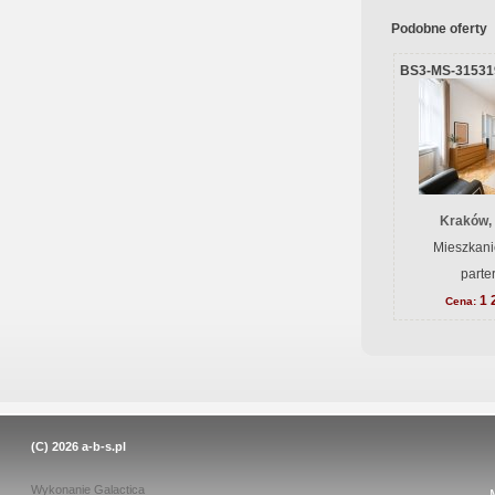
Podobne oferty
BS3-MS-31531
Kraków,
Mieszkani
parte
1 
Cena:
(C) 2026
a-b-s.pl
Wykonanie
Galactica