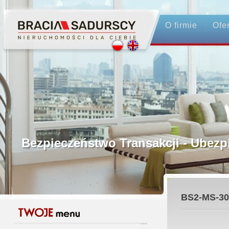
O firmie
Ofe
Profesjonalne Pośrednictwo
Bezpieczeństwo Transakcji - Ubez
Licencjonowani Pośrednicy
BS2-MS-30
Gwarancja Zwrotu Zadatku