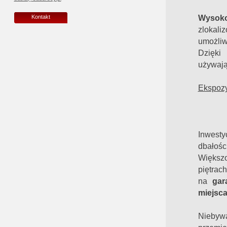
Wysok
Kontakt
zlokal
umożliw
Dzięki
używają
Ekspoz
Inwesty
dbałośc
Większ
piętra
na
gar
miejsca
Niebywa