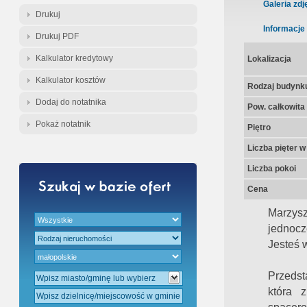
Gratis - Przedwstępna Umowa Nota
Galeria zdj
Drukuj
Informacje
Drukuj PDF
Kalkulator kredytowy
Lokalizacja
Kalkulator kosztów
Rodzaj budynk
Dodaj do notatnika
Pow. całkowita
Pokaż notatnik
Piętro
Liczba pięter 
Liczba pokoi
Cena
Marzysz
jednocz
Jesteś 
Przedst
która 