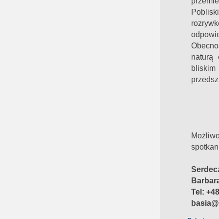
przemi
Poblis
rozryw
odpowi
Obecn
naturą
bliskim
przedsz
Możliw
spotkan
Serdec
Barbar
Tel: +4
basia@