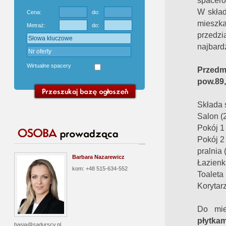
spacer
W skła
Cena:
do:
mieszk
Metraż:
do:
przedz
najbard
Wirtualne spacery
Przed
pow.89
Składa s
Salon (
Pokój 1
Pokój 2
pralnia
Barbara Nazarewicz
Łazienk
kom: +48 515-634-552
Toaleta
Korytar
Do mie
płytkam
basia@sadurscy.pl