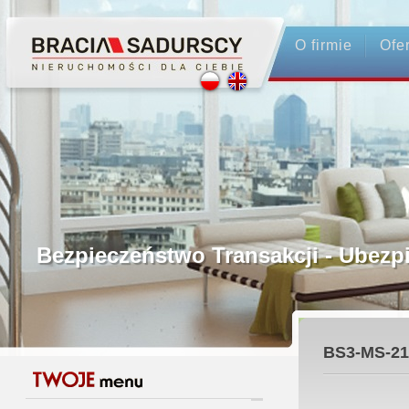
O firmie
Ofe
Profesjonalne Pośrednictwo
Bezpieczeństwo Transakcji - Ubez
Licencjonowani Pośrednicy
BS3-MS-21
Gwarancja Zwrotu Zadatku