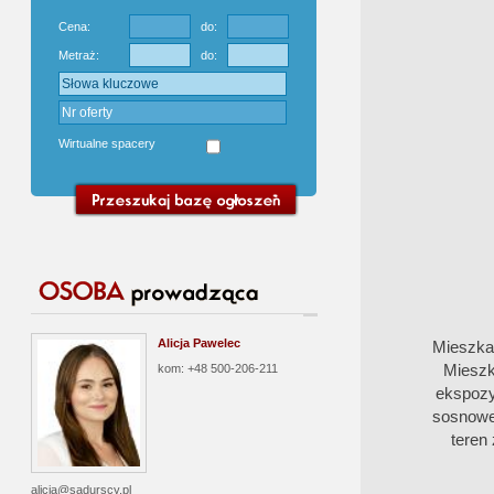
Cena:
do:
Metraż:
do:
Wirtualne spacery
Alicja Pawelec
Mieszkan
Mieszk
kom: +48 500-206-211
ekspozy
sosnowe
teren
alicja@sadurscy.pl