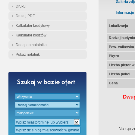
Gratis - Przedwstępna Umowa Nota
Galeria zdj
Drukuj
Informacje
Drukuj PDF
Kalkulator kredytowy
Lokalizacja
Kalkulator kosztów
Rodzaj budynk
Dodaj do notatnika
Pow. całkowita
Pokaż notatnik
Piętro
Liczba pięter 
Liczba pokoi
Cena
Dwup
Na sprz