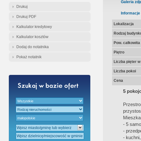
Gratis - Przedwstępna Umowa Nota
Galeria zdj
Drukuj
Informacje
Drukuj PDF
Lokalizacja
Kalkulator kredytowy
Rodzaj budynk
Kalkulator kosztów
Pow. całkowita
Dodaj do notatnika
Piętro
Pokaż notatnik
Liczba pięter 
Liczba pokoi
Cena
5 pokoj
Przestr
przysto
Mieszkan
- 5 samo
- przedp
- kuchni,