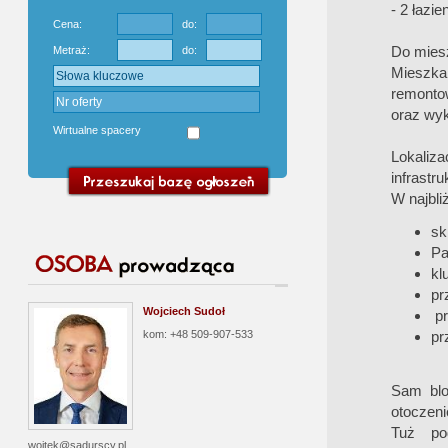
- 2 łazie
Cena:
do:
Do mies
Metraż:
do:
Mieszka
remontow
oraz wy
Wirtualne spacery
Lokaliz
infrastr
W najbli
sk
Pa
kl
pr
Wojciech Sudoł
pr
kom: +48 509-907-533
pr
Sam blo
otoczeni
Tuż po
wojtek@sadurscy.pl