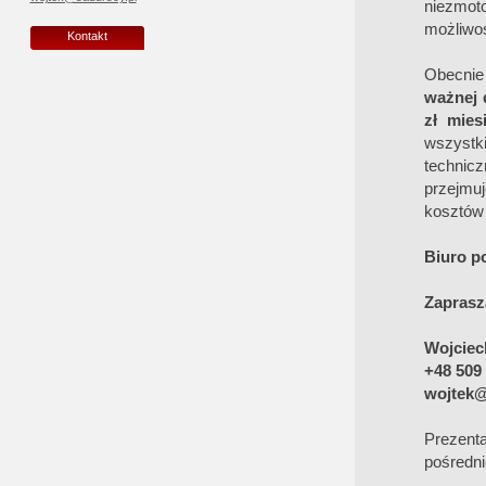
niezmoto
możliwoś
Kontakt
Obecnie
ważnej 
zł mies
wszystk
technic
przejmu
kosztów
Biuro p
Zaprasz
Wojciec
+48 509
wojtek@
Prezen
pośredni