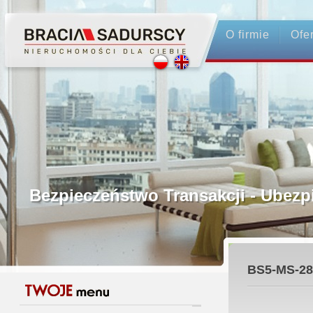
O firmie
Ofe
Profesjonalne Pośrednictwo
Bezpieczeństwo Transakcji - Ubez
Licencjonowani Pośrednicy
BS5-MS-28
Gwarancja Zwrotu Zadatku