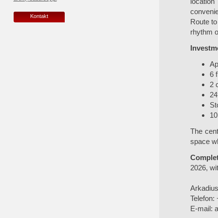
location
convenie
Kontakt
Route to
rhythm of 
Investme
Ap
6 
2 
24
St
10
The cent
space wh
Complet
2026, wit
Arkadius
Telefon:
E-mail:
a