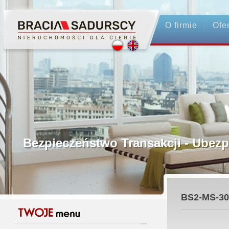
O firmie
Ofe
Profesjonalne Pośrednictwo
Bezpieczeństwo Transakcji - Ubez
Licencjonowani Pośrednicy
BS2-MS-30
Gwarancja Zwrotu Zadatku