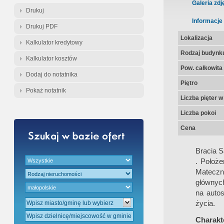
Gratis - Przedwstępna Umowa Nota
Galeria zdj
Drukuj
Informacje
Drukuj PDF
Lokalizacja
Kalkulator kredytowy
Rodzaj budynk
Kalkulator kosztów
Pow. całkowita
Dodaj do notatnika
Piętro
Pokaż notatnik
Liczba pięter 
Liczba pokoi
Cena
Bracia 
. Położ
Mateczn
głównych
na autos
życia.
Charakte