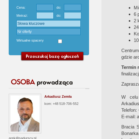
Mi
Cena:
do:
6 
Metraż:
do:
2 
24
Ko
10
Wirtualne spacery
Centrum 
gdzie ar
Termin r
finaliza
Zaprasz
W celu 
Arkadiusz Zemła
Arkadiu
kom: +48 518-706-552
Telefon:
E-mail:
a
Bracia S
Bonarka
arek@sadurscy.pl