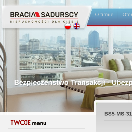
O firmie
Ofe
Profesjonalne Pośrednictwo
Bezpieczeństwo Transakcji - Ubez
Licencjonowani Pośrednicy
BS5-MS-31
Gwarancja Zwrotu Zadatku