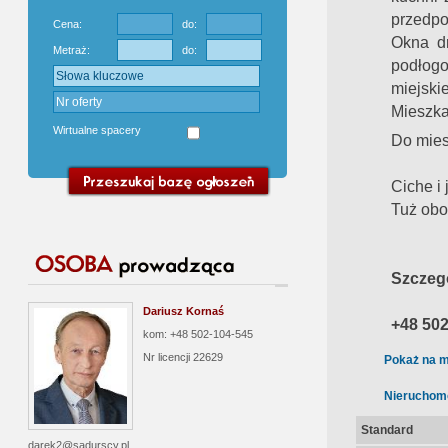
przedpo
Cena:
do:
Okna dr
Metraż:
do:
podłogo
miejski
Mieszka
Wirtualne spacery
Do mies
Ciche i
Tuż obo
Szczegó
Dariusz Kornaś
+48 502
kom: +48 502-104-545
Nr licencji
22629
Pokaż na m
Nieruchom
Standard
darek2@sadurscy.pl