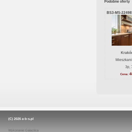
Podobne oferty
BS3-MS-22498
Krakó
Mieszkani
3p, 
4
Cena:
(C) 2026
a-b-s.pl
Wykonanie
Galactica