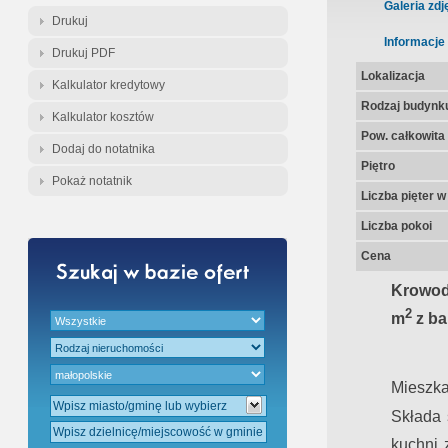
Gratis - Przedwstępna Umowa Nota
Galeria zdj
Drukuj
Informacje
Drukuj PDF
Lokalizacja
Kalkulator kredytowy
Rodzaj budynk
Kalkulator kosztów
Pow. całkowita
Dodaj do notatnika
Piętro
Pokaż notatnik
Liczba pięter 
Liczba pokoi
Cena
Krowod
2
m
z ba
Mieszka
Składa 
kuchni 