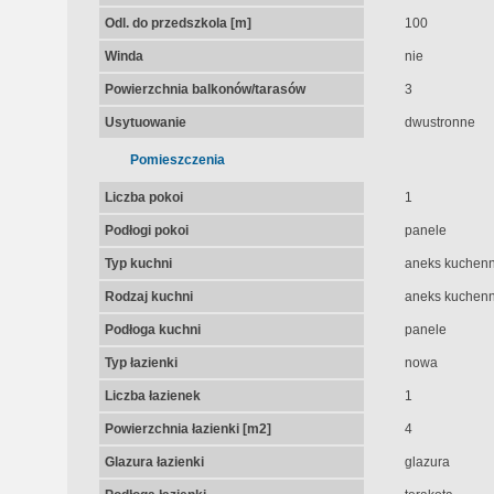
Odl. do przedszkola [m]
100
Winda
nie
Powierzchnia balkonów/tarasów
3
Usytuowanie
dwustronne
Pomieszczenia
Liczba pokoi
1
Podłogi pokoi
panele
Typ kuchni
aneks kuchen
Rodzaj kuchni
aneks kuchen
Podłoga kuchni
panele
Typ łazienki
nowa
Liczba łazienek
1
Powierzchnia łazienki [m2]
4
Glazura łazienki
glazura