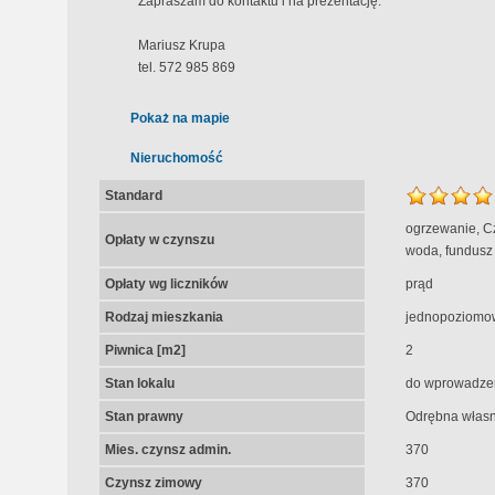
Zapraszam do kontaktu i na prezentację.
Mariusz Krupa
tel. 572 985 869
Pokaż na mapie
Nieruchomość
Standard
ogrzewanie, Cz
Opłaty w czynszu
woda, fundusz 
Opłaty wg liczników
prąd
Rodzaj mieszkania
jednopoziomo
Piwnica [m2]
2
Stan lokalu
do wprowadze
Stan prawny
Odrębna własn
Mies. czynsz admin.
370
Czynsz zimowy
370