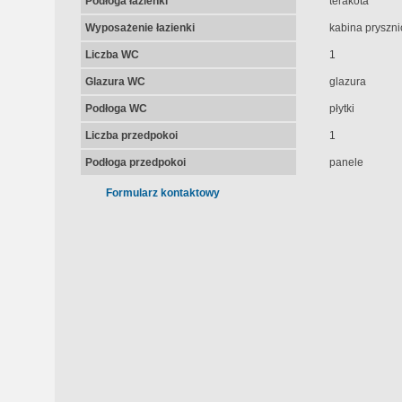
Podłoga łazienki
terakota
Wyposażenie łazienki
kabina pryszn
Liczba WC
1
Glazura WC
glazura
Podłoga WC
płytki
Liczba przedpokoi
1
Podłoga przedpokoi
panele
Formularz kontaktowy