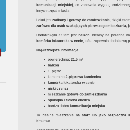
komunikacji miejskiej
, co zapewnia wygodę codzienneg
innych części miasta.
Lokal jest
zadbany i gotowy do zamieszkania
, dzięki cze
zarówno dla osób szukających pierwszego mieszkania, j
Dodatkowym atutem jest
balkon
, idealny na poranną ka
komórka lokatorska w cenie
, która zapewnia dodatkową 
Najważniejsze informacje:
powierzchnia:
21,5 m²
balkon
1. piętro
kameralna
2-piętrowa kamienica
komórka lokatorska w cenie
niski czynsz
mieszkanie
gotowe do zamieszkania
spokojna i zielona okolica
bardzo dobra
komunikacja miejska
To idealne mieszkanie
na start lub jako bezpieczna i
Krakowa.