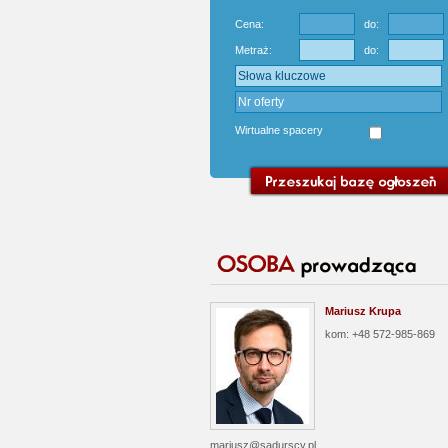
Cena:
do:
Metraż:
do:
Wirtualne spacery
Mariusz Krupa
kom: +48 572-985-869
mariusz@sadurscy.pl