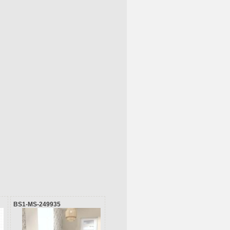
BS1-MS-249935