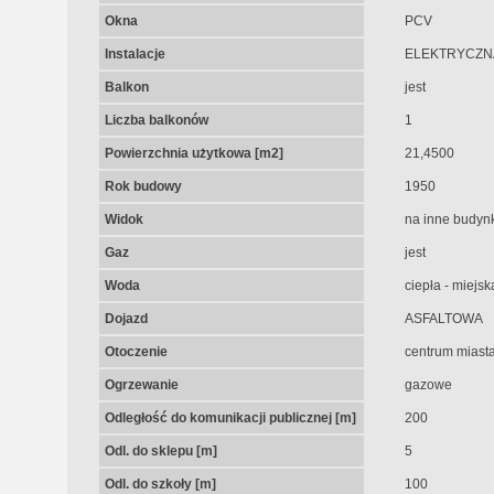
Okna
PCV
Instalacje
ELEKTRYCZN
Balkon
jest
Liczba balkonów
1
Powierzchnia użytkowa [m2]
21,4500
Rok budowy
1950
Widok
na inne budynk
Gaz
jest
Woda
ciepła - miejsk
Dojazd
ASFALTOWA
Otoczenie
centrum miast
Ogrzewanie
gazowe
Odległość do komunikacji publicznej [m]
200
Odl. do sklepu [m]
5
Odl. do szkoły [m]
100