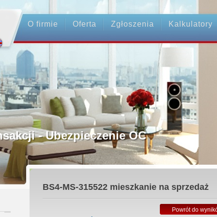
O firmie
Oferta
Zgłoszenia
Kalkulatory
rednictwo
ansakcji - Ubezpieczenie OC
ośrednicy
BS4-MS-315522
mieszkanie na sprzedaż
 Zadatku
Powrót do wynik