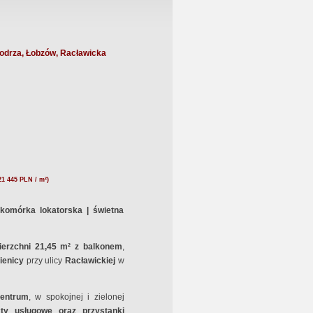
odrza, Łobzów, Racławicka
21 445 PLN / m²)
 komórka lokatorska | świetna
wierzchni 21,45 m² z balkonem
,
ienicy
przy ulicy
Racławickiej
w
centrum
, w spokojnej i zielonej
kty usługowe oraz przystanki