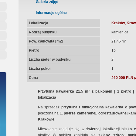
ępna Umowa Notarialna
Galeria zdjęć
Informacje ogólne
Lokalizacja
Kraków, Krow
Rodzaj budynku
kamienica
Pow. całkowita [m2]
21.45 m²
Piętro
1p
Liczba pięter w budynku
2
Liczba pokoi
1
Cena
460 000 PLN
(
Przytulna kawalerka 21,5 m² z balkonem | 1 piętro |
lokalizacja
Na sprzedaż
przytulna i funkcjonalna kawalerka o po
położona na
1. piętrze kameralnej, odrestaurowanej kam
Krakowie
.
Mieszkanie znajduje się w
świetnej lokalizacji blisko 
okolicy. W pobliżu znajdują się
sklepy, szkoły, pun