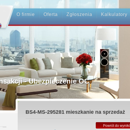
O firmie
Oferta
Zgłoszenia
Kalkulatory
rednictwo
ansakcji - Ubezpieczenie OC
ośrednicy
BS4-MS-295281
mieszkanie na sprzedaż
 Zadatku
Powrót do wynik