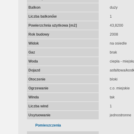
Balkon
duży
Liczba balkonów
1
Powierzchnia użytkowa [m2]
43,8200
Rok budowy
2008
Widok
na osiedle
Gaz
brak
Woda
ciepła - miejsk
Dojazd
asfaltowa/kost
Otoczenie
bloki
Ogrzewanie
c.o. miejskie
Winda
tak
Liczba wind
1
Usytuowanie
jednostronne
Pomieszczenia