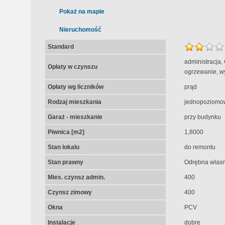
Pokaż na mapie
Nieruchomość
Standard
administracja,
Opłaty w czynszu
ogrzewanie, w
Opłaty wg liczników
prąd
Rodzaj mieszkania
jednopoziomo
Garaż - mieszkanie
przy budynku
Piwnica [m2]
1,8000
Stan lokalu
do remontu
Stan prawny
Odrębna własn
Mies. czynsz admin.
400
Czynsz zimowy
400
Okna
PCV
Instalacje
dobre