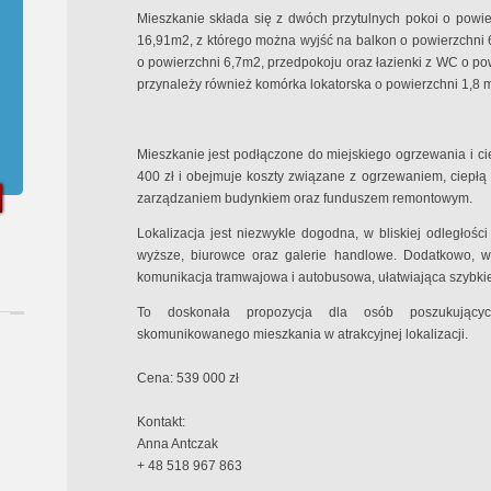
Mieszkanie składa się z dwóch przytulnych pokoi o powi
16,91m2, z którego można wyjść na balkon o powierzchni 6
o powierzchni 6,7m2, przedpokoju oraz łazienki z WC o po
przynależy również komórka lokatorska o powierzchni 1,8 
Mieszkanie jest podłączone do miejskiego ogrzewania i ci
400 zł i obejmuje koszty związane z ogrzewaniem, ciepł
zarządzaniem budynkiem oraz funduszem remontowym.
Lokalizacja jest niezwykle dogodna, w bliskiej odległości
wyższe, biurowce oraz galerie handlowe. Dodatkowo, w
komunikacja tramwajowa i autobusowa, ułatwiająca szybkie
To doskonała propozycja dla osób poszukującyc
skomunikowanego mieszkania w atrakcyjnej lokalizacji.
Cena: 539 000 zł
Kontakt:
Anna Antczak
+ 48 518 967 863