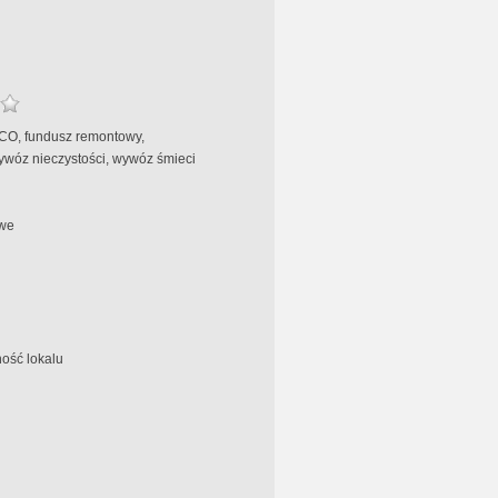
 CO, fundusz remontowy,
ywóz nieczystości, wywóz śmieci
we
ość lokalu