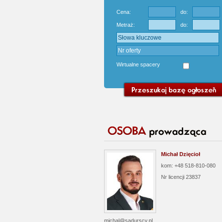
Cena:
do:
Metraż:
do:
Wirtualne spacery
Michał Dzięcioł
kom: +48 518-810-080
Nr licencji
23837
michal@sadurscy.pl