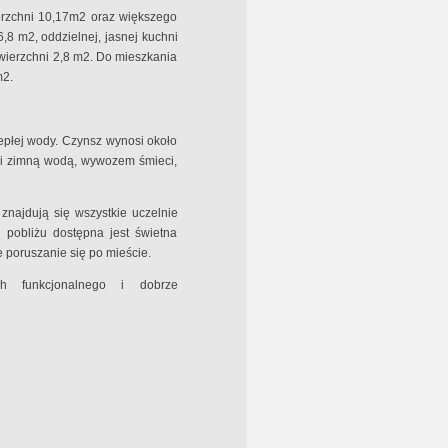
erzchni 10,17m2 oraz większego
,8 m2, oddzielnej, jasnej kuchni
wierzchni 2,8 m2. Do mieszkania
m2.
epłej wody. Czynsz wynosi około
ą i zimną wodą, wywozem śmieci,
 znajdują się wszystkie uczelnie
 pobliżu dostępna jest świetna
 poruszanie się po mieście.
h funkcjonalnego i dobrze