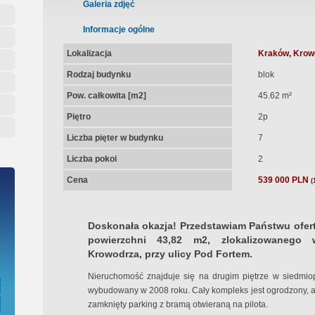
ępna Umowa Notarialna
Galeria zdjęć
Informacje ogólne
Lokalizacja
Kraków, Krow
Rodzaj budynku
blok
Pow. całkowita [m2]
45.62 m²
Piętro
2p
Liczba pięter w budynku
7
Liczba pokoi
2
Cena
539 000 PLN
(
Doskonała okazja! Przedstawiam Państwu ofer
powierzchni 43,82 m2, zlokalizowanego w
Krowodrza, przy ulicy Pod Fortem.
Nieruchomość znajduje się na drugim piętrze w siedmiop
wybudowany w 2008 roku. Cały kompleks jest ogrodzony, a
zamknięty parking z bramą otwieraną na pilota.