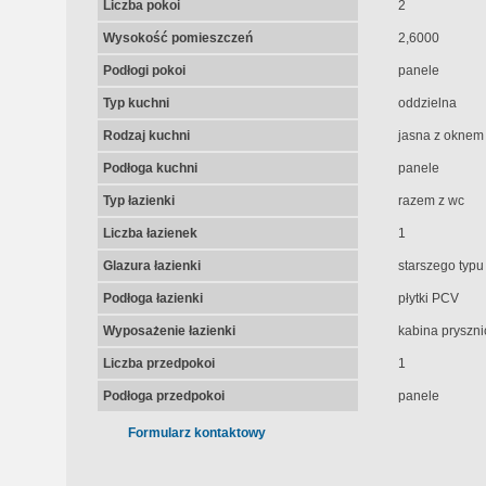
Liczba pokoi
2
Wysokość pomieszczeń
2,6000
Podłogi pokoi
panele
Typ kuchni
oddzielna
Rodzaj kuchni
jasna z oknem
Podłoga kuchni
panele
Typ łazienki
razem z wc
Liczba łazienek
1
Glazura łazienki
starszego typu
Podłoga łazienki
płytki PCV
Wyposażenie łazienki
kabina pryszn
Liczba przedpokoi
1
Podłoga przedpokoi
panele
Formularz kontaktowy